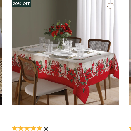
20%
OFF
(8)