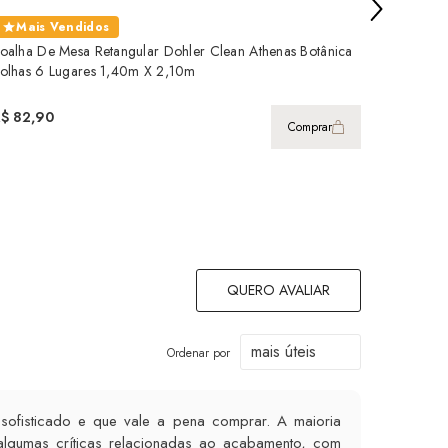
Mais Vendidos
Mais
oalha De Mesa Retangular Dohler Clean Athenas Botânica
Toalha D
olhas 6 Lugares 1,40m X 2,10m
Lugares
R$ 82,90
R$ 79,9
Comprar
QUERO AVALIAR
Ordenar por
sofisticado e que vale a pena comprar. A maioria
m algumas críticas relacionadas ao acabamento, com