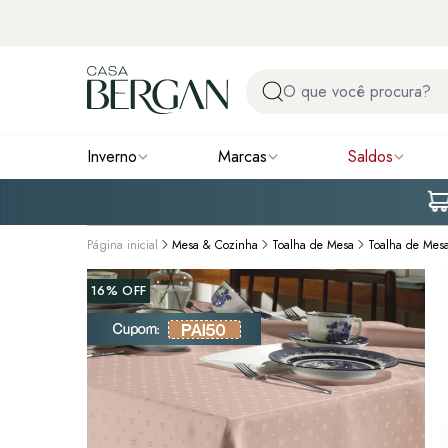
Inverno
Marcas
Saldos
Página inicial
Mesa & Cozinha
Toalha de Mesa
Toalha de Mes
16%
OFF