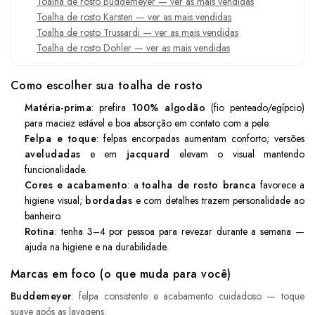
Toalha de rosto Buddemeyer — ver as mais vendidas
Toalha de rosto Karsten — ver as mais vendidas
Toalha de rosto Trussardi — ver as mais vendidas
Toalha de rosto Dohler — ver as mais vendidas
Como escolher sua toalha de rosto
Matéria-prima
: prefira
100% algodão
(fio penteado/egípcio)
para maciez estável e boa absorção em contato com a pele.
Felpa e toque
: felpas encorpadas aumentam conforto; versões
aveludadas
e em
jacquard
elevam o visual mantendo
funcionalidade.
Cores e acabamento
: a
toalha de rosto branca
favorece a
higiene visual;
bordadas
e com detalhes trazem personalidade ao
banheiro.
Rotina
: tenha 3–4 por pessoa para revezar durante a semana —
ajuda na higiene e na durabilidade.
Marcas em foco (o que muda para você)
Buddemeyer
: felpa consistente e acabamento cuidadoso — toque
suave após as lavagens.