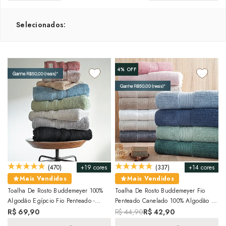
Selecionados:
4%
OFF
+19 cores
+14 cores
(470)
(337)
Mais Vendidos
Mais Vendidos
Toalha De Rosto Buddemeyer 100%
Toalha De Rosto Buddemeyer Fio
Algodão Egípcio Fio Penteado -
Penteado Canelado 100% Algodão -
Gramatura: 550g/m²
Gramatura: 480 G/m²
R$ 69,90
R$ 44,90
R$ 42,90