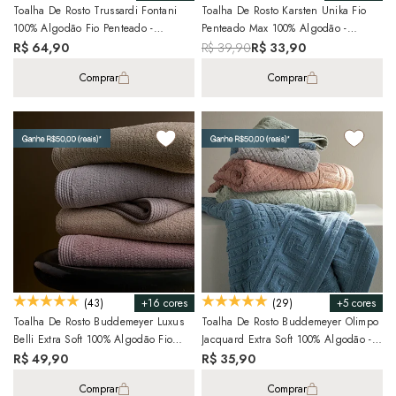
Toalha De Rosto Trussardi Fontani
Toalha De Rosto Karsten Unika Fio
100% Algodão Fio Penteado -
Penteado Max 100% Algodão -
Gramatura: 500 G/m²
Gramatura: 500 G/m²
R$ 64,90
R$ 39,90
R$ 33,90
Comprar
Comprar
+16 cores
+5 cores
(43)
(29)
Toalha De Rosto Buddemeyer Luxus
Toalha De Rosto Buddemeyer Olimpo
Belli Extra Soft 100% Algodão Fio
Jacquard Extra Soft 100% Algodão -
Penteado
Gramatura: 420g/m²
R$ 49,90
R$ 35,90
Comprar
Comprar