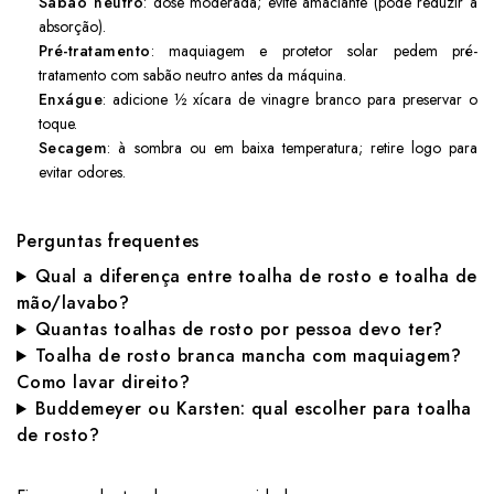
Sabão neutro
: dose moderada; evite amaciante (pode reduzir a
absorção).
Pré-tratamento
: maquiagem e protetor solar pedem pré-
tratamento com sabão neutro antes da máquina.
Enxágue
: adicione ½ xícara de vinagre branco para preservar o
toque.
Secagem
: à sombra ou em baixa temperatura; retire logo para
evitar odores.
Perguntas frequentes
Qual a diferença entre toalha de rosto e toalha de
mão/lavabo?
Quantas toalhas de rosto por pessoa devo ter?
Toalha de rosto branca mancha com maquiagem?
Como lavar direito?
Buddemeyer ou Karsten: qual escolher para toalha
de rosto?