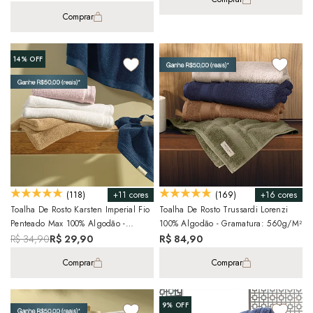
Comprar
14%
OFF
+11 cores
+16 cores
(118)
(169)
Toalha De Rosto Karsten Imperial Fio
Toalha De Rosto Trussardi Lorenzi
Penteado Max 100% Algodão -
100% Algodão - Gramatura: 560g/m²
Gramatura: 450g/m²
R$ 34,90
R$ 29,90
R$ 84,90
Comprar
Comprar
9%
OFF