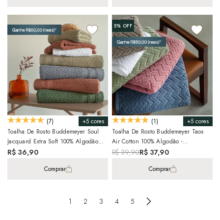
5%
OFF
+5 cores
+5 cores
(7)
(1)
Toalha De Rosto Buddemeyer Soul
Toalha De Rosto Buddemeyer Taos
Jacquard Extra Soft 100% Algodão
Air Cotton 100% Algodão -
Fio Penteado - Gramatura: 410g/m²
Gramatura: 410g/m²
R$ 36,90
R$ 39,90
R$ 37,90
Comprar
Comprar
1
2
3
4
5