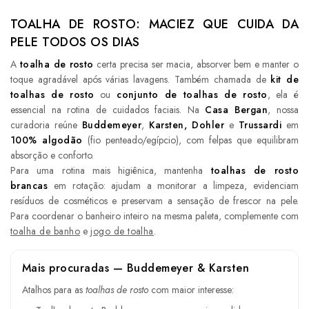
TOALHA DE ROSTO: MACIEZ QUE CUIDA DA
PELE TODOS OS DIAS
A
toalha de rosto
certa precisa ser macia, absorver bem e manter o
toque agradável após várias lavagens. Também chamada de
kit de
toalhas de rosto
ou
conjunto de toalhas de rosto
, ela é
essencial na rotina de cuidados faciais. Na
Casa Bergan
, nossa
curadoria reúne
Buddemeyer
,
Karsten, Dohler
e
Trussardi
em
100% algodão
(fio penteado/egípcio), com felpas que equilibram
absorção e conforto.
Para uma rotina mais higiênica, mantenha
toalhas de rosto
brancas
em rotação: ajudam a monitorar a limpeza, evidenciam
resíduos de cosméticos e preservam a sensação de frescor na pele.
Para coordenar o banheiro inteiro na mesma paleta, complemente com
toalha de banho
e
jogo de toalha
.
Mais procuradas — Buddemeyer & Karsten
Atalhos para as
toalhas de rosto
com maior interesse: