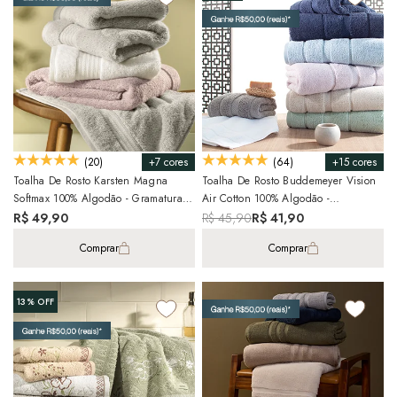
+7 cores
+15 cores
(20)
(64)
Toalha De Rosto Karsten Magna
Toalha De Rosto Buddemeyer Vision
Softmax 100% Algodão - Gramatura:
Air Cotton 100% Algodão -
550 G/m²
Gramatura: 470g/m²
R$ 49,90
R$ 45,90
R$ 41,90
Comprar
Comprar
13%
OFF