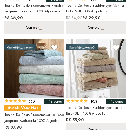
Toalha De Rosto Buddemeyer Floralis
Toalha De Rosto Buddemeyer Vanilla
Jacquard Extra Soft 100% Algodão -
Extra Soft 100% Algodão -
Gramatura: 430g/m²
Gramatura: 410g/m²
R$ 36,90
R$ 34,90
R$ 29,90
Comprar
Comprar
+13 cores
+15 cores
(330)
(107)
Toalha De Rosto Buddemeyer Luxus
Mais Vendidos
Baby Skin 100% Algodão
Toalha De Rosto Buddemeyer Lollipop
R$ 55,90
Jacquard Aveludada 100% Algodão -
Gramatura: 440 G/m²
R$ 37,90
Comprar