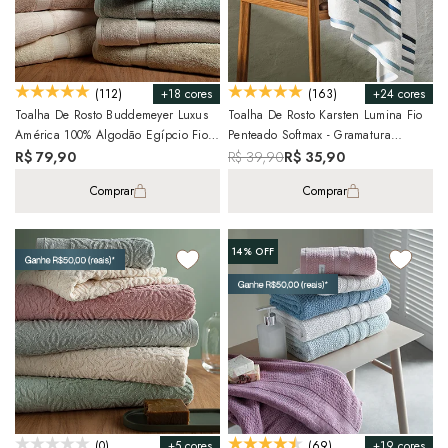
+18 cores
+24 cores
(112)
(163)
Toalha De Rosto Buddemeyer Luxus
Toalha De Rosto Karsten Lumina Fio
América 100% Algodão Egípcio Fio
Penteado Softmax - Gramatura
Penteado
500g/m²
R$ 79,90
R$ 39,90
R$ 35,90
Comprar
Comprar
14%
OFF
+5 cores
+19 cores
(0)
(69)