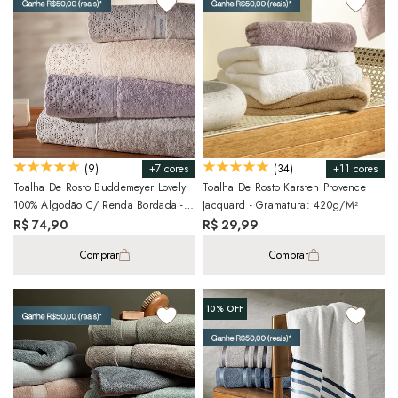
+7 cores
+11 cores
(9)
(34)
Toalha De Rosto Buddemeyer Lovely
Toalha De Rosto Karsten Provence
100% Algodão C/ Renda Bordada -
Jacquard - Gramatura: 420g/m²
Gramatura: 450g/m²
R$ 74,90
R$ 29,99
Comprar
Comprar
10%
OFF