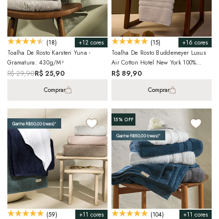
+12 cores
+16 cores
(18)
(15)
Toalha De Rosto Karsten Yuna -
Toalha De Rosto Buddemeyer Luxus
Gramatura: 430g/m²
Air Cotton Hotel New York 100%
Algodão
R$ 29,90
R$ 25,90
R$ 89,90
Comprar
Comprar
15%
OFF
+11 cores
+11 cores
(59)
(104)