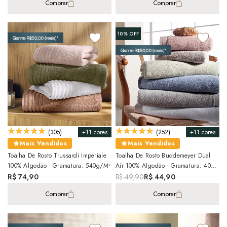
Comprar
Comprar
10%
OFF
+11 cores
+11 cores
(305)
(252)
Mais Vendidos
Mais Vendidos
Toalha De Rosto Trussardi Imperiale
Toalha De Rosto Buddemeyer Dual
100% Algodão - Gramatura: 540g/m²
Air 100% Algodão - Gramatura: 400
G/m²
R$ 74,90
R$ 49,90
R$ 44,90
Comprar
Comprar