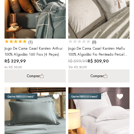
(1)
(0)
Jogo De Cama Casal Karsten Arthur
Jogo De Cama Casal Karsten Mallu
100% Algodão 160 Fios (4 Peças)
100% Algodão Fio Penteado Percal
200 Fios C/ Capa De Almofada (5
R$ 329,99
R$ 599,99
R$ 509,90
Peças)
6x R$ 55,00
10x R$ 50,99
Comprar
Comprar