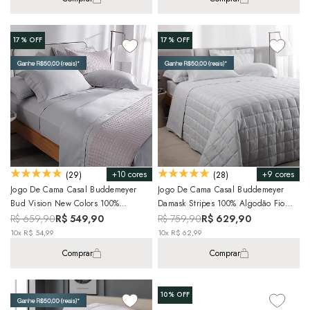
17%
OFF
17%
OFF
+10 cores
+9 cores
(29)
(28)
Jogo De Cama Casal Buddemeyer
Jogo De Cama Casal Buddemeyer
Bud Vision New Colors 100%
Damask Stripes 100% Algodão Fio
Algodão Fio Penteado Cetim 300 Fios
Penteado Cetim 300 Fios (4 Peças)
R$ 659,90
R$ 549,90
R$ 759,90
R$ 629,90
(4 Peças)
10x R$ 54,99
10x R$ 62,99
Comprar
Comprar
10%
OFF