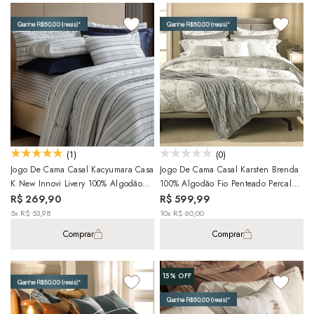
(1)
(0)
Jogo De Cama Casal Kacyumara Casa
Jogo De Cama Casal Karsten Brenda
K New Innovi Livery 100% Algodão
100% Algodão Fio Penteado Percal
Percal 180 Fios (4 Peças)
200 Fios C/ Capa De Almofada (5
R$ 269,90
R$ 599,99
Peças)
5x R$ 53,98
10x R$ 60,00
Comprar
Comprar
15%
OFF