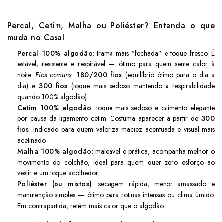
Percal, Cetim, Malha ou Poliéster? Entenda o que
muda no Casal
Percal 100% algodão
: trama mais “fechada” e toque fresco. É
estável, resistente e respirável — ótimo para quem sente calor à
noite.
Fios comuns:
180/200 fios
(equilíbrio ótimo para o dia a
dia) e
300 fios
(toque mais sedoso mantendo a respirabilidade
quando 100% algodão).
Cetim 100% algodão
: toque mais sedoso e caimento elegante
por causa da ligamento cetim. Costuma aparecer a partir de
300
fios
. Indicado para quem valoriza maciez acentuada e visual mais
acetinado.
Malha 100% algodão
: maleável e prática, acompanha melhor o
movimento do colchão; ideal para quem quer zero esforço ao
vestir e um toque acolhedor.
Poliéster (ou mistos)
: secagem rápida, menor amassado e
manutenção simples — ótimo para rotinas intensas ou clima úmido.
Em contrapartida, retém mais calor que o algodão.