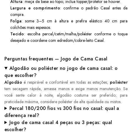
Altura
: meça da base ao topo; inclua topper/protetor se houver.
Largura e comprimento
: confirme o padrão Casal antes da
compra.
Folga
: some 3–5 cm à altura e prefira elástico 40 cm para
colchões mais espessos.
Tecido
: escolha percal/cetim/malha/poliéster conforme o toque
desejado e coordene com edredom/cobre-leito Casal.
Perguntas frequentes — Jogo de Cama Casal
Algodão ou poliéster no jogo de cama casal: o
que escolher?
Algodão
é respirável e confortável em todas as estações;
poliéster
tem secagem rápida, amassa menos e exige menos manutenção. Se
você sente calor à noite, algodão costuma ser preferido; para
praticidade máxima, considere poliéster de alta qualidade ou mistos.
Percal 180/200 fios vs 300 fios no casal: qual a
diferença real?
Jogo de cama casal 4 peças ou 3 peças: qual
escolher?