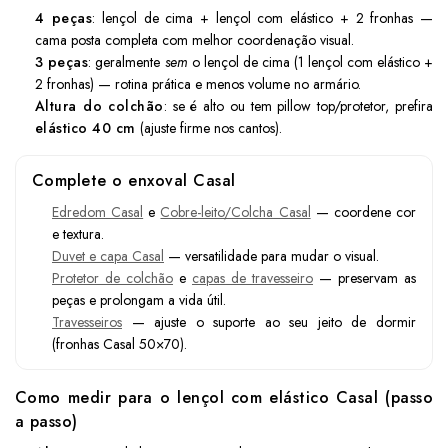
4 peças
: lençol de cima + lençol com elástico + 2 fronhas —
cama posta completa com melhor coordenação visual.
3 peças
: geralmente
sem
o lençol de cima (1 lençol com elástico +
2 fronhas) — rotina prática e menos volume no armário.
Altura do colchão
: se é alto ou tem pillow top/protetor, prefira
elástico 40 cm
(ajuste firme nos cantos).
Complete o enxoval Casal
Edredom Casal
e
Cobre-leito/Colcha Casal
— coordene cor
e textura.
Duvet e capa Casal
— versatilidade para mudar o visual.
Protetor de colchão
e
capas de travesseiro
— preservam as
peças e prolongam a vida útil.
Travesseiros
— ajuste o suporte ao seu jeito de dormir
(fronhas Casal 50×70).
Como medir para o lençol com elástico Casal (passo
a passo)