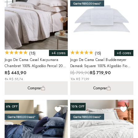
+4 cores
+6 cores
(15)
(15)
Jogo De Cama Casal Kacyumara
Jogo De Cama Casal Buddemeyer
Chambret 100% Algodão Percal 200
Damask Square 100% Algodão Fio
Fios (4 Peças)
Penteado Cetim 300 Fios (4 Peças)
R$ 445,90
R$ 799,90
R$ 719,90
8x R$ 55,74
10x R$ 71,99
Comprar
Comprar
6%
OFF
10%
OFF