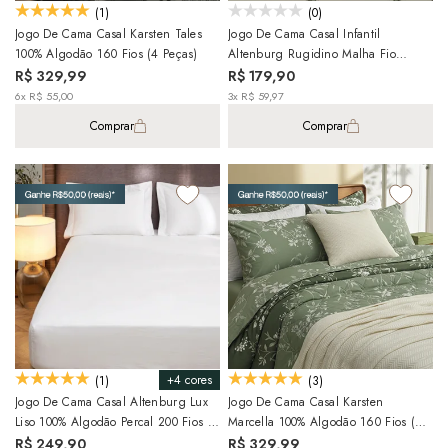
(1)
(0)
Jogo De Cama Casal Karsten Tales
Jogo De Cama Casal Infantil
100% Algodão 160 Fios (4 Peças)
Altenburg Rugidino Malha Fio
Penteado 100% Algodão (3 Peças)
R$ 329,99
R$ 179,90
6x R$ 55,00
3x R$ 59,97
Comprar
Comprar
+4 cores
(1)
(3)
Jogo De Cama Casal Altenburg Lux
Jogo De Cama Casal Karsten
Liso 100% Algodão Percal 200 Fios (3
Marcella 100% Algodão 160 Fios (4
Peças)
Peças)
R$ 249,90
R$ 329,99