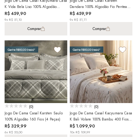
Jogo De Cama Casal Kacyumara Casa
Jogo De Cama Casal Karsten
K Vida Bela Liso 100% Algodão
Dandara 100% Algodão Fio Penteado
Egípcio Percal 200 Fios (4 Peças)
Percal 200 Fios (4 Peças)
R$ 459,90
R$ 459,99
9x R$ 51,10
9x R$ 51,11
Comprar
Comprar
(0)
(0)
Jogo De Cama Casal Karsten Saulo
Jogo De Cama Casal Kacyumara Casa
100% Algodão 160 Fios (4 Peças)
K Bali Volare 100% Bambu 400 Fios
(4 Peças)
R$ 329,99
R$ 1.099,90
6x R$ 55,00
10x R$ 109,99