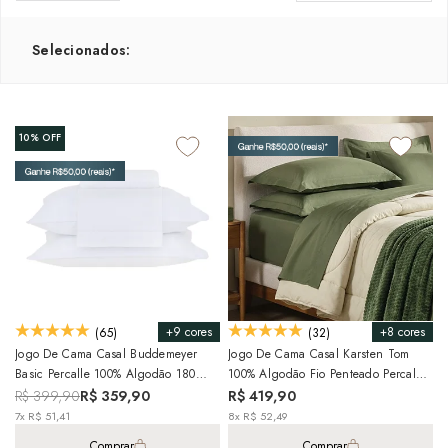
Selecionados:
10%
OFF
+9 cores
+8 cores
(65)
(32)
Jogo De Cama Casal Buddemeyer
Jogo De Cama Casal Karsten Tom
Basic Percalle 100% Algodão 180
100% Algodão Fio Penteado Percal
Fios (4 Peças)
200 Fios (4 Peças)
R$ 399,90
R$ 359,90
R$ 419,90
7x R$ 51,41
8x R$ 52,49
Comprar
Comprar