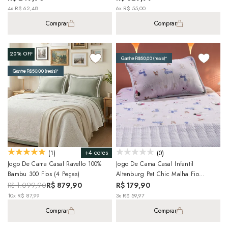
4x R$ 62,48
6x R$ 55,00
Comprar
Comprar
20%
OFF
+4 cores
(1)
(0)
Jogo De Cama Casal Ravello 100%
Jogo De Cama Casal Infantil
Bambu 300 Fios (4 Peças)
Altenburg Pet Chic Malha Fio
Penteado 100% Algodão (3 Peças)
R$ 1.099,90
R$ 879,90
R$ 179,90
10x R$ 87,99
3x R$ 59,97
Comprar
Comprar