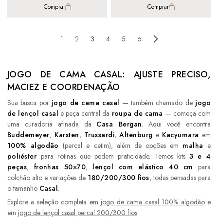
Comprar
Comprar
1
2
3
4
5
6
JOGO DE CAMA CASAL: AJUSTE PRECISO,
MACIEZ E COORDENAÇÃO
Sua busca por
jogo de cama casal
— também chamado de
jogo
de lençol casal
e peça central da
roupa de cama
— começa com
uma curadoria afinada da
Casa Bergan
. Aqui você encontra
Buddemeyer
,
Karsten
,
Trussardi
,
Altenburg
e
Kacyumara
em
100% algodão
(percal e cetim), além de opções em
malha
e
poliéster
para rotinas que pedem praticidade. Temos kits
3 e 4
peças
,
fronhas 50×70
,
lençol com elástico 40 cm
para
colchão alto e variações de
180/200/300 fios
, todas pensadas para
o tamanho
Casal
.
Explore a seleção completa em
jogo de cama casal 100% algodão
e
em
jogo de lençol casal percal 200/300 fios
.