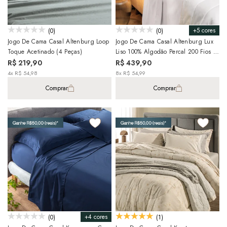
+5 cores
(0)
(0)
Jogo De Cama Casal Altenburg Loop
Jogo De Cama Casal Altenburg Lux
Toque Acetinado (4 Peças)
Liso 100% Algodão Percal 200 Fios (4
Peças)
R$ 219,90
R$ 439,90
4x R$ 54,98
8x R$ 54,99
Comprar
Comprar
+4 cores
(0)
(1)