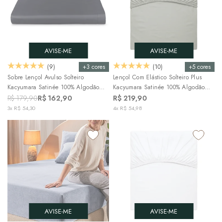
AVISE-ME
AVISE-ME
+3 cores
+5 cores
(9)
(10)
Sobre Lençol Avulso Solteiro
Lençol Com Elástico Solteiro Plus
Kacyumara Satinée 100% Algodão
Kacyumara Satinée 100% Algodão
Egípcio Percal 300 Fios (1 Peça)
Egípcio Percal 300 Fios (1 Peça)
R$ 179,90
R$ 162,90
R$ 219,90
3x R$ 54,30
4x R$ 54,98
AVISE-ME
AVISE-ME