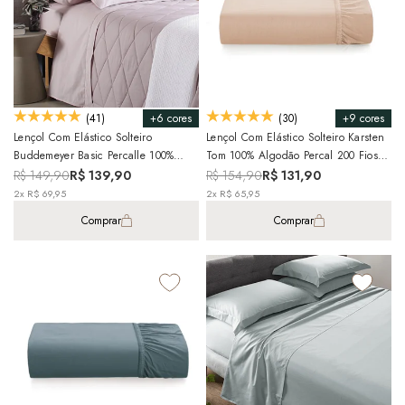
+6 cores
+9 cores
(41)
(30)
Lençol Com Elástico Solteiro
Lençol Com Elástico Solteiro Karsten
Buddemeyer Basic Percalle 100%
Tom 100% Algodão Percal 200 Fios (1
Algodão Penteado 180 Fios 35cm De
Peça)
R$ 149,90
R$ 139,90
R$ 154,90
R$ 131,90
Altura (1 Peça)
2x R$ 69,95
2x R$ 65,95
Comprar
Comprar