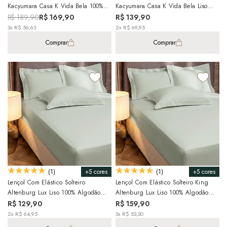
Kacyumara Casa K Vida Bela 100%
Kacyumara Casa K Vida Bela Liso
Algodão Egípcio Percal 200 Fios (1
100% Algodão Egípcio Percal 200
R$ 189,90
R$ 169,90
R$ 139,90
Peça)
Fios (1 Peça)
3x R$ 56,63
2x R$ 69,95
Comprar
Comprar
+5 cores
+5 cores
(1)
(1)
Lençol Com Elástico Solteiro
Lençol Com Elástico Solteiro King
Altenburg Lux Liso 100% Algodão
Altenburg Lux Liso 100% Algodão
Percal 200 Fios (1 Peça)
Percal 200 Fios (1 Peça)
R$ 129,90
R$ 159,90
2x R$ 64,95
3x R$ 53,30