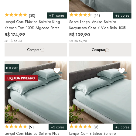
+11 cores
+8 cores
(30)
(14)
Lençol Com Elástico Solteiro King
Sobre Lençol Avulso Solteiro
Karsten Tom 100% Algodão Percal
Kacyumara Casa K Vida Bela 100%
200 Fios (1 Peça)
Algodão Egípcio Percal 200 Fios (1
R$ 174,99
R$ 139,90
Peça)
3x R$ 58,33
2x R$ 69,95
Comprar
Comprar
11%
OFF
+5 cores
+8 cores
(9)
(9)
Lençol Com Elástico Solteiro Plus
Lençol Com Elástico Solteiro