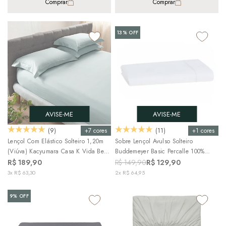
Comprar
Comprar
13%
OFF
AVISE-ME
AVISE-ME
+7 cores
+1 cores
(9)
(11)
Lençol Com Elástico Solteiro 1,20m
Sobre Lençol Avulso Solteiro
(Viúva) Kacyumara Casa K Vida Bela
Buddemeyer Basic Percalle 100%
100% Algodão Egípcio Percal 200
Algodão Penteado 180 Fios (1 Peça)
R$ 189,90
R$ 149,90
R$ 129,90
Fios (1 Peça)
3x R$ 63,30
2x R$ 64,95
9%
OFF