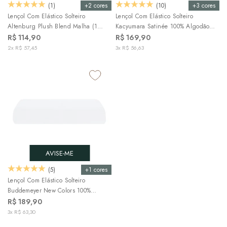
+2 cores
+3 cores
(1)
(10)
Lençol Com Elástico Solteiro
Lençol Com Elástico Solteiro
Altenburg Plush Blend Malha (1
Kacyumara Satinée 100% Algodão
Peça)
Egípcio Percal 300 Fios (1 Peça)
R$ 114,90
R$ 169,90
2x R$ 57,45
3x R$ 56,63
AVISE-ME
+1 cores
(5)
Lençol Com Elástico Solteiro
Buddemeyer New Colors 100%
Algodão Fio Penteado Cetim 300 Fios
R$ 189,90
(1 Peça)
3x R$ 63,30