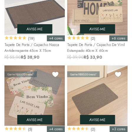
AVISE-ME
AVISE-ME
+4 cores
+6 cores
(19)
(2)
Tapete De Porta / Capacho Nazca
Tapete De Porta / Capacho De Vinil
Antiderrapante 45cm X 75cm
Estampado 40cm X 60cm
R$ 55,90
R$ 38,90
R$ 39,90
R$ 33,90
AVISE-ME
AVISE-ME
+4 cores
+3 cores
(5)
(2)