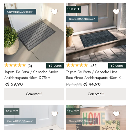
10%
OFF
+2 cores
+5 cores
(3)
(452)
Tapete De Porta / Capacho Andes
Tapete De Porta / Capacho Lima
Antiderrapante 45cm X 75cm
Bem-Vindo Antiderrapante 40cm X
60cm
R$ 69,90
R$ 49,90
R$ 44,90
Comprar
Comprar
30%
OFF
15%
OFF