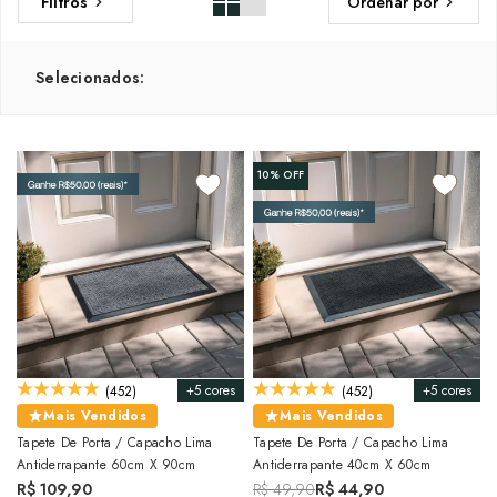
Ordenar por
Filtros
Selecionados:
10%
OFF
+5 cores
+5 cores
(452)
(452)
Mais Vendidos
Mais Vendidos
Tapete De Porta / Capacho Lima
Tapete De Porta / Capacho Lima
Antiderrapante 60cm X 90cm
Antiderrapante 40cm X 60cm
R$ 109,90
R$ 49,90
R$ 44,90