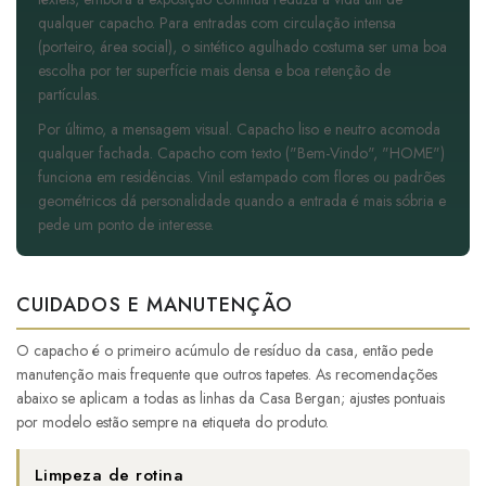
qualquer capacho. Para entradas com circulação intensa
(porteiro, área social), o sintético agulhado costuma ser uma boa
escolha por ter superfície mais densa e boa retenção de
partículas.
Por último, a mensagem visual. Capacho liso e neutro acomoda
qualquer fachada. Capacho com texto ("Bem-Vindo", "HOME")
funciona em residências. Vinil estampado com flores ou padrões
geométricos dá personalidade quando a entrada é mais sóbria e
pede um ponto de interesse.
CUIDADOS E MANUTENÇÃO
O capacho é o primeiro acúmulo de resíduo da casa, então pede
manutenção mais frequente que outros tapetes. As recomendações
abaixo se aplicam a todas as linhas da Casa Bergan; ajustes pontuais
por modelo estão sempre na etiqueta do produto.
Limpeza de rotina