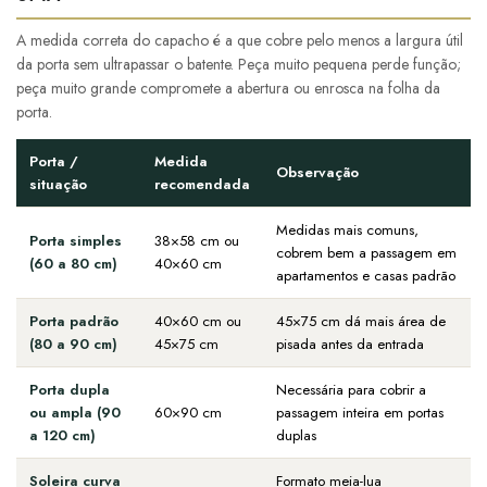
A medida correta do capacho é a que cobre pelo menos a largura útil
da porta sem ultrapassar o batente. Peça muito pequena perde função;
peça muito grande compromete a abertura ou enrosca na folha da
porta.
Porta /
Medida
Observação
situação
recomendada
Medidas mais comuns,
Porta simples
38×58 cm ou
cobrem bem a passagem em
(60 a 80 cm)
40×60 cm
apartamentos e casas padrão
Porta padrão
40×60 cm ou
45×75 cm dá mais área de
(80 a 90 cm)
45×75 cm
pisada antes da entrada
Porta dupla
Necessária para cobrir a
ou ampla (90
60×90 cm
passagem inteira em portas
a 120 cm)
duplas
Soleira curva
Formato meia-lua