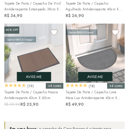
Tapete De Porta / Capacho De Vinil
Tapete De Porta / Capacho
Antiderrapante Estampado 38cm X
Agulhado Antiderrapante 40cm X
58cm
60cm
R$ 34,90
R$ 26,90
40%
OFF
AVISE-ME
AVISE-ME
+4 cores
+4 cores
(19)
(18)
Tapete De Porta / Capacho Nazca
Tapete De Porta / Capacho Lima
Antiderrapante 40cm X 60cm
Meia Lua Antiderrapante 40cm X
60cm
R$ 39,90
R$ 23,90
R$ 49,90
Em uma frase:
o capacho da Casa Bergan é o tapete para