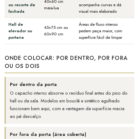
40×60 cm
ou recorte de
acompanha curvas e dá
meia-lua
fachada
visual mais elaborado
Hall de
Áreas de fluxo intenso
45×75 cm ou
elevador ou
pedem peça maior, com
60×90 cm
portaria
superfície fácil de limpar
ONDE COLOCAR: POR DENTRO, POR FORA
OU OS DOIS
Por dentro da porta
O capacho interno absorve o resíduo final antes do piso do
hall ou da sala. Modelos em bouclê e sintético agulhado
funcionam bem aqui, com a vantagem da superfície macia
ao pé descalço.
Por fora da porta (área coberta)