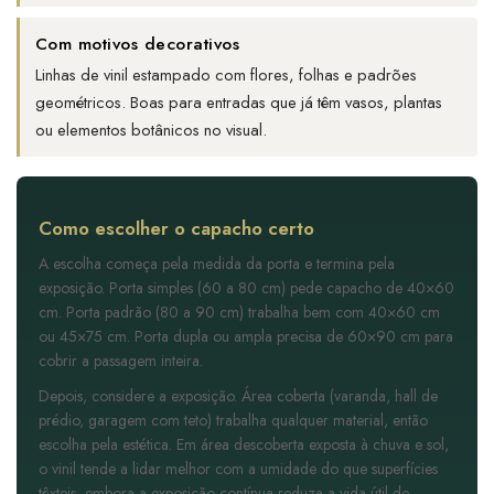
Com motivos decorativos
Linhas de vinil estampado com flores, folhas e padrões
geométricos. Boas para entradas que já têm vasos, plantas
ou elementos botânicos no visual.
Como escolher o capacho certo
A escolha começa pela medida da porta e termina pela
exposição. Porta simples (60 a 80 cm) pede capacho de 40×60
cm. Porta padrão (80 a 90 cm) trabalha bem com 40×60 cm
ou 45×75 cm. Porta dupla ou ampla precisa de 60×90 cm para
cobrir a passagem inteira.
Depois, considere a exposição. Área coberta (varanda, hall de
prédio, garagem com teto) trabalha qualquer material, então
escolha pela estética. Em área descoberta exposta à chuva e sol,
o vinil tende a lidar melhor com a umidade do que superfícies
têxteis, embora a exposição contínua reduza a vida útil de