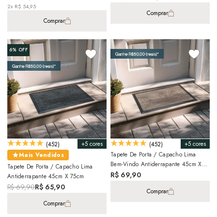
2x R$ 54,95
Comprar
Comprar
6%
OFF
+5 cores
+5 cores
(452)
(452)
Tapete De Porta / Capacho Lima
Mais Vendidos
Bem-Vindo Antiderrapante 45cm X
Tapete De Porta / Capacho Lima
75cm
R$ 69,90
Antiderrapante 45cm X 75cm
R$ 69,90
R$ 65,90
Comprar
Comprar