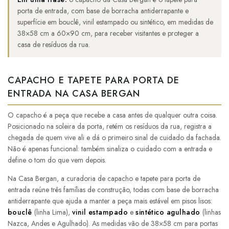
porta de entrada, com base de borracha antiderrapante e
superfície em bouclê, vinil estampado ou sintético, em medidas de
38×58 cm a 60×90 cm, para receber visitantes e proteger a
casa de resíduos da rua.
CAPACHO E TAPETE PARA PORTA DE
ENTRADA NA CASA BERGAN
O capacho é a peça que recebe a casa antes de qualquer outra coisa.
Posicionado na soleira da porta, retém os resíduos da rua, registra a
chegada de quem vive ali e dá o primeiro sinal de cuidado da fachada.
Não é apenas funcional: também sinaliza o cuidado com a entrada e
define o tom do que vem depois.
Na Casa Bergan, a curadoria de capacho e tapete para porta de
entrada reúne três famílias de construção, todas com base de borracha
antiderrapante que ajuda a manter a peça mais estável em pisos lisos:
bouclê
(linha Lima),
vinil estampado
e
sintético agulhado
(linhas
Nazca, Andes e Agulhado). As medidas vão de 38×58 cm para portas