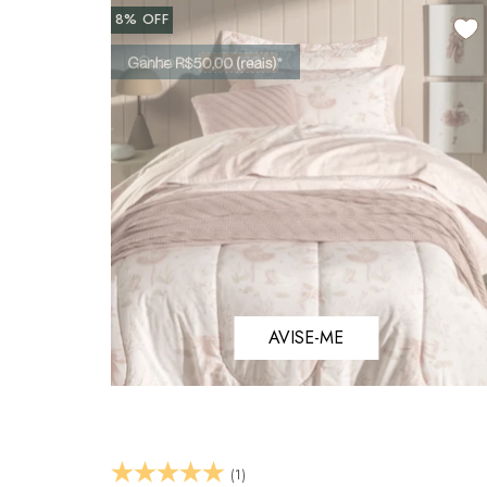
8%
OFF
AVISE-ME
(1)