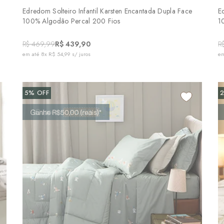
Edredom Solteiro Infantil Karsten Encantada Dupla Face
E
100% Algodão Percal 200 Fios
1
R$ 469,99
R$ 439,90
R
em até
8x R$ 54,99
s/ juros
em
5%
OFF