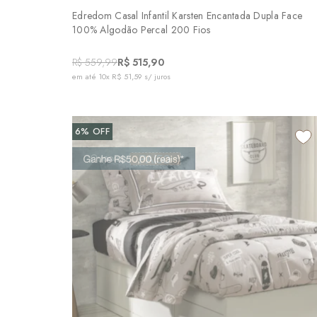
Edredom Casal Infantil Karsten Encantada Dupla Face
100% Algodão Percal 200 Fios
R$ 559,99
R$ 515,90
em até
10x R$ 51,59
s/ juros
6%
OFF