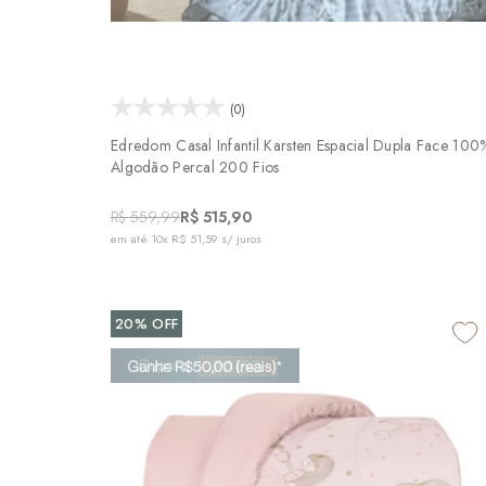
(0)
Edredom Casal Infantil Karsten Espacial Dupla Face 100
Algodão Percal 200 Fios
R$ 559,99
R$ 515,90
em até
10x R$ 51,59
s/ juros
20%
OFF