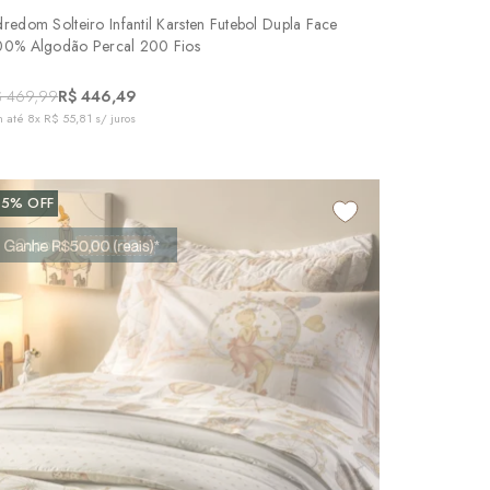
dredom Solteiro Infantil Karsten Futebol Dupla Face
00% Algodão Percal 200 Fios
$ 469,99
R$ 446,49
 até
8x R$ 55,81
s/ juros
25%
OFF