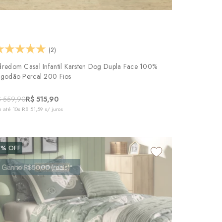
(2)
dredom Casal Infantil Karsten Dog Dupla Face 100%
lgodão Percal 200 Fios
$ 559,90
R$ 515,90
 até
10x R$ 51,59
s/ juros
8%
OFF