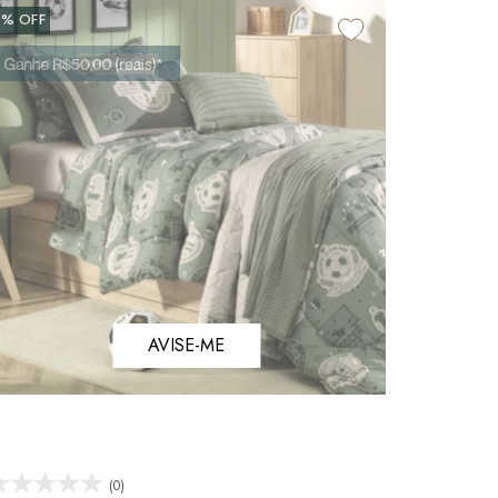
5%
OFF
AVISE-ME
(0)