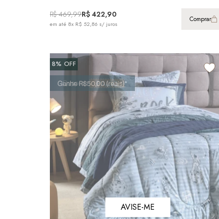
R$ 469,99
R$ 422,90
Comprar
em até
8x R$ 52,86
s/ juros
8%
OFF
AVISE-ME