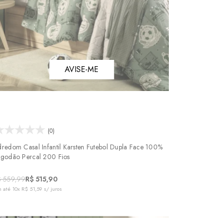
AVISE-ME
(0)
dredom Casal Infantil Karsten Futebol Dupla Face 100%
lgodão Percal 200 Fios
$ 559,99
R$ 515,90
 até
10x R$ 51,59
s/ juros