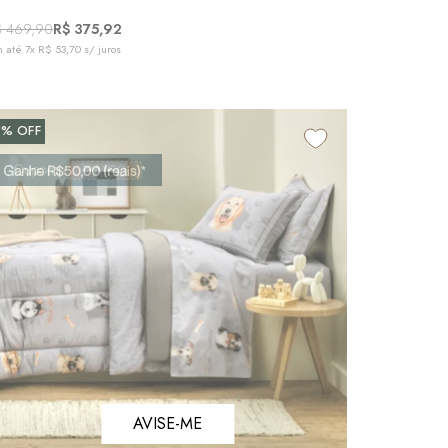
$ 469,90
R$ 375,92
 até
7x R$ 53,70
s/ juros
8%
OFF
AVISE-ME