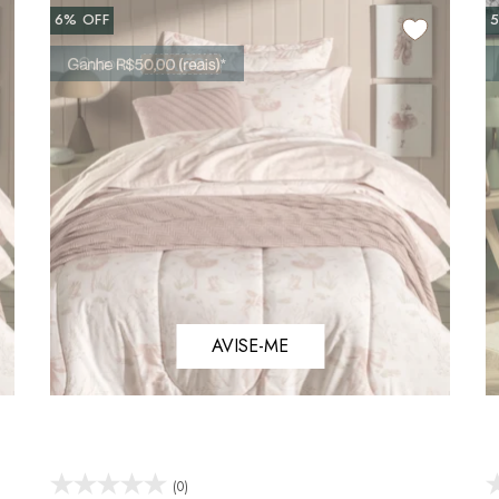
6%
OFF
AVISE-ME
(0)