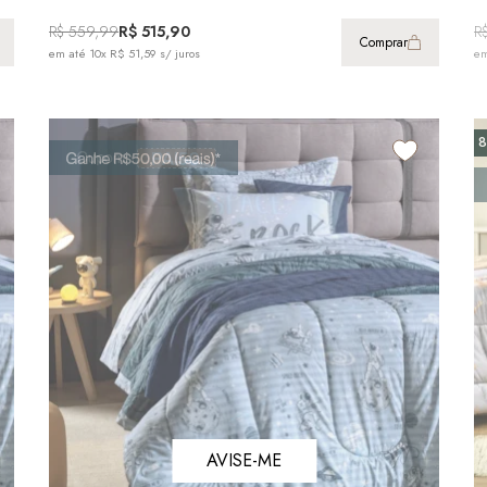
R$ 559,99
R$ 515,90
R
Comprar
em até
10x R$ 51,59
s/ juros
em
AVISE-ME