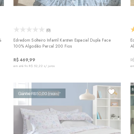
(0)
%
Edredom Solteiro Infantil Karsten Espacial Dupla Face
E
100% Algodão Percal 200 Fios
A
R$ 469,99
R
em até
9x R$ 52,22
s/ juros
em