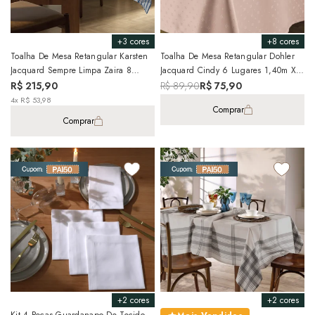
+3 cores
+8 cores
Toalha De Mesa Retangular Karsten
Toalha De Mesa Retangular Dohler
Jacquard Sempre Limpa Zaira 8
Jacquard Cindy 6 Lugares 1,40m X
Lugares 1,60m X 2,70m
2,10m
R$ 215,90
R$ 89,90
R$ 75,90
4x R$ 53,98
Comprar
Comprar
+2 cores
+2 cores