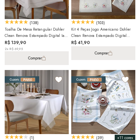
(138)
(103)
Toalha De Mesa Retangular Dohler
Kit 4 Peças Jogo Americano Dohler
Clean Renova Estampado Digital Iara
Clean Renova Estampado Digital
8 Lugares 1,60m X 2,70m
Jardim
R$ 139,90
R$ 41,90
2x R$ 69,95
Comprar
Comprar
+11 cores
(1)
(39)