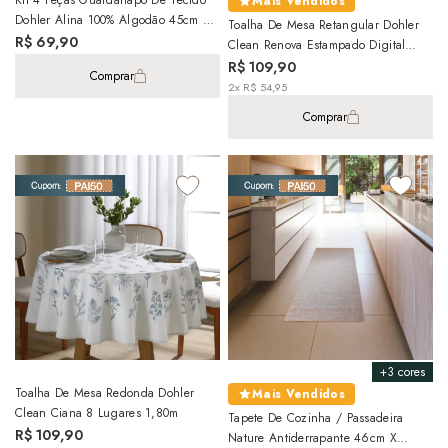
Kit 4 Peças Guardanapo De Tecido
Mais Vendidos
Dohler Alina 100% Algodão 45cm X
Toalha De Mesa Retangular Dohler
45cm
R$ 69,90
Clean Renova Estampado Digital
Luna 6 Lugares 1,40m X 2,10m
R$ 109,90
Comprar
2x R$ 54,95
Comprar
+3 cores
Toalha De Mesa Redonda Dohler
Mais Vendidos
Clean Ciana 8 Lugares 1,80m
Tapete De Cozinha / Passadeira
R$ 109,90
Nature Antiderrapante 46cm X