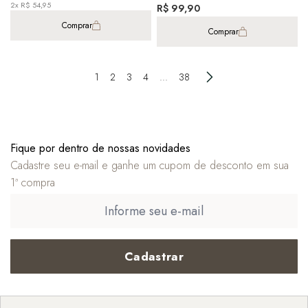
2x R$ 54,95
1,20m
R$ 99,90
Comprar
Comprar
1
2
3
4
...
38
Fique por dentro de nossas novidades
Cadastre seu e-mail e ganhe um cupom de desconto em sua
1ª compra
Cadastrar