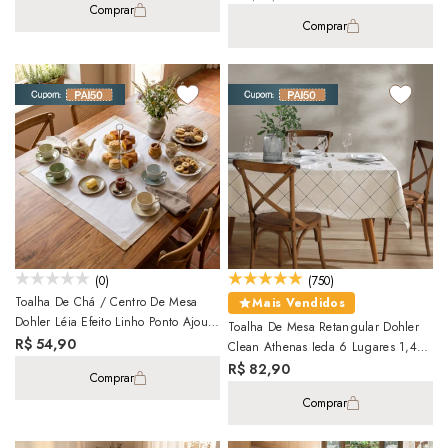
Comprar
Comprar
(0)
(750)
Toalha De Chá / Centro De Mesa
Mais Vendidos
Dohler Léia Efeito Linho Ponto Ajour
Toalha De Mesa Retangular Dohler
100% Algodão 90cm X 90cm
R$ 54,90
Clean Athenas Ieda 6 Lugares 1,40m
X 2,10m
R$ 82,90
Comprar
Comprar