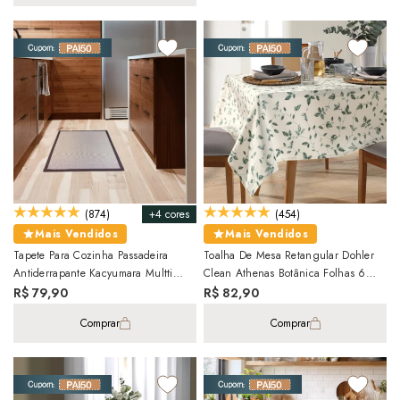
+4 cores
(874)
(454)
Mais Vendidos
Mais Vendidos
Tapete Para Cozinha Passadeira
Toalha De Mesa Retangular Dohler
Antiderrapante Kacyumara Multti
Clean Athenas Botânica Folhas 6
50cm X 70cm
Lugares 1,40m X 2,10m
R$ 79,90
R$ 82,90
Comprar
Comprar