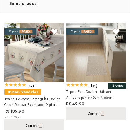
Selecionados:
+2 cores
(723)
(154)
Tapete Para Cozinha Missoni
Mais Vendidos
Antiderrapante 45cm X 65cm
Toalha De Mesa Retangular Dohler
R$ 49,90
Clean Renova Estampado Digital
Jardim 8 Lugares 1,60m X 2,70m
R$ 139,90
Comprar
2x R$ 69,95
Comprar