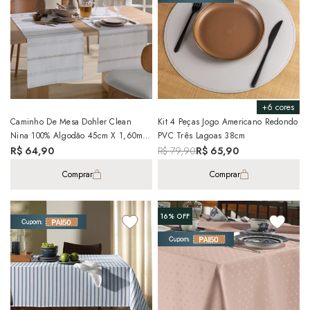
+6 cores
Caminho De Mesa Dohler Clean
Kit 4 Peças Jogo Americano Redondo
Nina 100% Algodão 45cm X 1,60m
PVC Três Lagoas 38cm
(1 Peça)
R$ 64,90
R$ 79,90
R$ 65,90
Comprar
Comprar
16%
OFF