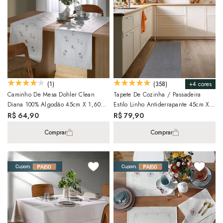
+4 cores
(1)
(358)
Caminho De Mesa Dohler Clean
Tapete De Cozinha / Passadeira
Diana 100% Algodão 45cm X 1,60m
Estilo Linho Antiderrapante 45cm X
(1 Peça)
1,10m
R$ 64,90
R$ 79,90
Comprar
Comprar