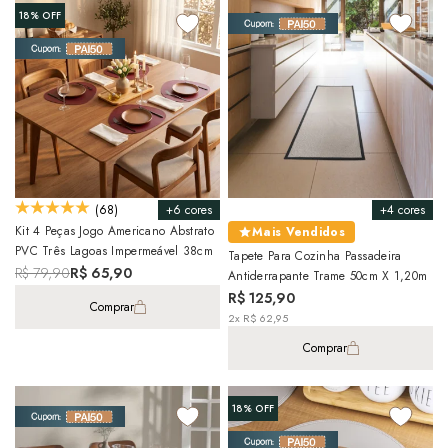
18%
OFF
+6 cores
+4 cores
(68)
Kit 4 Peças Jogo Americano Abstrato
Mais Vendidos
PVC Três Lagoas Impermeável 38cm
Tapete Para Cozinha Passadeira
R$ 79,90
R$ 65,90
Antiderrapante Trame 50cm X 1,20m
R$ 125,90
Comprar
2x R$ 62,95
Comprar
18%
OFF