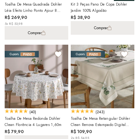
Toalha De Mesa Quadrada Dohler
Kit 3 Peças Pano De Copa Dohler
Léia Efeito Linho Ponto Ajour 8
Jardim 100% Algodão
Lugares 100% Algodão 2,00m X
R$ 269,90
R$ 38,90
2,00m
5x R$ 53,98
Comprar
Comprar
(40)
(243)
Toalha De Mesa Redonda Dohler
Toalha De Mesa Retangular Dohler
Clean Florência 4 Lugares 1,60m
Clean Renova Estampado Digital
Botânica Flores 6 Lugares 1,40m X
R$ 79,90
R$ 109,90
2,10m
2x R$ 54,95