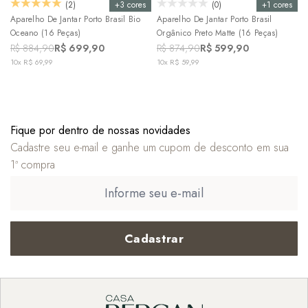
+3 cores
+1 cores
(2)
(0)
Aparelho De Jantar Porto Brasil Bio
Aparelho De Jantar Porto Brasil
Oceano (16 Peças)
Orgânico Preto Matte (16 Peças)
R$ 884,90
R$ 699,90
R$ 874,90
R$ 599,90
10x R$ 69,99
10x R$ 59,99
Fique por dentro de nossas novidades
Cadastre seu e-mail e ganhe um cupom de desconto em sua
1ª compra
Cadastrar