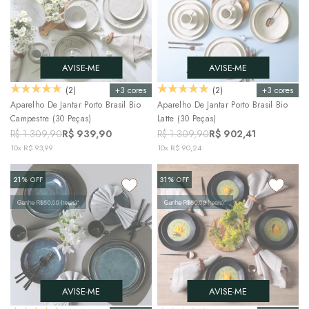
AVISE-ME
AVISE-ME
+3 cores
+3 cores
(2)
(2)
Aparelho De Jantar Porto Brasil Bio
Aparelho De Jantar Porto Brasil Bio
Campestre (30 Peças)
Latte (30 Peças)
R$ 1.309,90
R$ 939,90
R$ 1.309,90
R$ 902,41
10x R$ 93,99
10x R$ 90,24
21%
OFF
31%
OFF
AVISE-ME
AVISE-ME