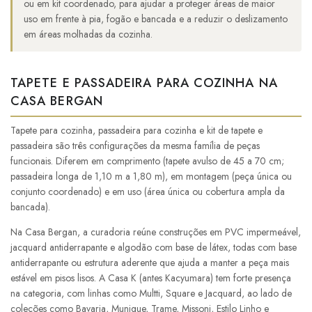
ou em kit coordenado, para ajudar a proteger áreas de maior
uso em frente à pia, fogão e bancada e a reduzir o deslizamento
em áreas molhadas da cozinha.
TAPETE E PASSADEIRA PARA COZINHA NA
CASA BERGAN
Tapete para cozinha, passadeira para cozinha e kit de tapete e
passadeira são três configurações da mesma família de peças
funcionais. Diferem em comprimento (tapete avulso de 45 a 70 cm;
passadeira longa de 1,10 m a 1,80 m), em montagem (peça única ou
conjunto coordenado) e em uso (área única ou cobertura ampla da
bancada).
Na Casa Bergan, a curadoria reúne construções em PVC impermeável,
jacquard antiderrapante e algodão com base de látex, todas com base
antiderrapante ou estrutura aderente que ajuda a manter a peça mais
estável em pisos lisos. A Casa K (antes Kacyumara) tem forte presença
na categoria, com linhas como Multti, Square e Jacquard, ao lado de
coleções como Bavaria, Munique, Trame, Missoni, Estilo Linho e