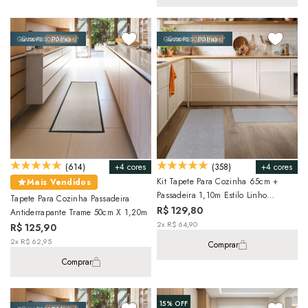
+4 cores
+4 cores
(614)
(358)
Kit Tapete Para Cozinha 65cm +
Mais Vendidos
Passadeira 1,10m Estilo Linho
Tapete Para Cozinha Passadeira
Antiderrapante (2 Peças)
R$ 129,80
Antiderrapante Trame 50cm X 1,20m
2x R$ 64,90
R$ 125,90
2x R$ 62,95
Comprar
Comprar
15%
OFF