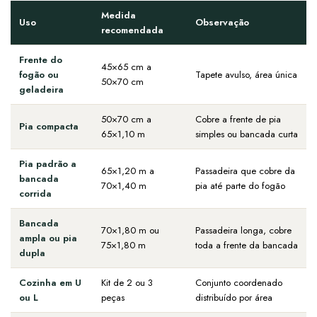
Medida
Uso
Observação
recomendada
Frente do
45×65 cm a
fogão ou
Tapete avulso, área única
50×70 cm
geladeira
50×70 cm a
Cobre a frente de pia
Pia compacta
65×1,10 m
simples ou bancada curta
Pia padrão a
65×1,20 m a
Passadeira que cobre da
bancada
70×1,40 m
pia até parte do fogão
corrida
Bancada
70×1,80 m ou
Passadeira longa, cobre
ampla ou pia
75×1,80 m
toda a frente da bancada
dupla
Cozinha em U
Kit de 2 ou 3
Conjunto coordenado
ou L
peças
distribuído por área