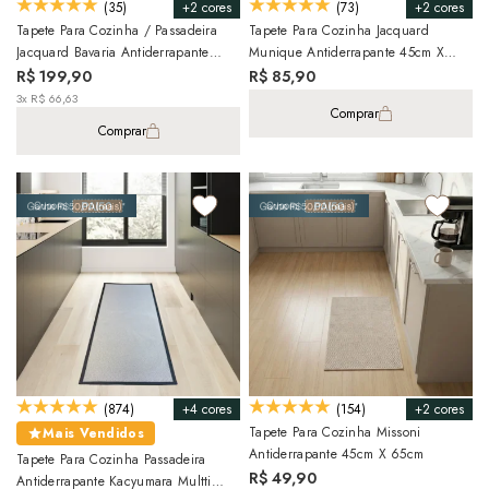
+2 cores
+2 cores
(35)
(73)
Tapete Para Cozinha / Passadeira
Tapete Para Cozinha Jacquard
Jacquard Bavaria Antiderrapante
Munique Antiderrapante 45cm X
45cm X 1,80m
75cm
R$ 199,90
R$ 85,90
3x R$ 66,63
Comprar
Comprar
+4 cores
+2 cores
(874)
(154)
Tapete Para Cozinha Missoni
Mais Vendidos
Antiderrapante 45cm X 65cm
Tapete Para Cozinha Passadeira
R$ 49,90
Antiderrapante Kacyumara Multti