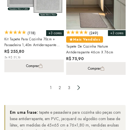
+3 cores
+3 cores
(118)
(249)
Kit Tapete Para Cozinha 70cm +
Mais Vendidos
Passadeira 1,40m Antiderrapante
Tapete De Cozinha Nature
Kacyumara Square (2 Peças)
R$ 255,80
Antiderrapante 46cm X 76cm
5x R$ 51,16
R$ 75,90
Comprar
Comprar
1
2
3
Em uma frase:
tapete e passadeira para cozinha são peças com
base antiderrapante, em PVC, jacquard ou algodão com base de
látex, em medidas de 45×65 cm a 76×1,80 m, vendidas avulsas