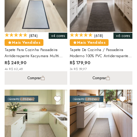
+4 cores
+6 cores
(874)
(618)
Mais Vendidos
Mais Vendidos
Tapete Para Cozinha Passadeira
Tapete De Cozinha / Passadeira
Antiderrapante Kacyumara Multti
Moderno 100% PVC Antiderrapante
60cm X 1,80m
60cm X 1,80m
R$ 249,90
R$ 179,90
4x R$ 62,48
3x R$ 59,97
Comprar
Comprar