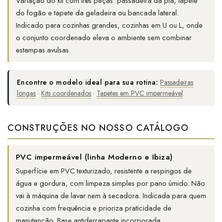
Variação do kit com três peças: passadeira da pia, tapete
do fogão e tapete da geladeira ou bancada lateral.
Indicado para cozinhas grandes, cozinhas em U ou L, onde
o conjunto coordenado eleva o ambiente sem combinar
estampas avulsas.
Encontre o modelo ideal para sua rotina:
Passadeiras
longas
·
Kits coordenados
·
Tapetes em PVC impermeável
.
CONSTRUÇÕES NO NOSSO CATÁLOGO
PVC impermeável (linha Moderno e Ibiza)
Superfície em PVC texturizado, resistente a respingos de
água e gordura, com limpeza simples por pano úmido. Não
vai à máquina de lavar nem à secadora. Indicada para quem
cozinha com frequência e prioriza praticidade de
manutenção. Base antiderrapante incorporada.