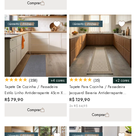
Comprar
+4 cores
+2 cores
(358)
(35)
Tapete De Cozinha / Passadeira
Tapete Para Cozinha / Passadeira
Estilo Linho Antiderrapante 45cm X
Jacquard Bavaria Antiderrapante
1,10m
45cm X 1,20m
R$ 79,90
R$ 129,90
2x R$ 64,95
Comprar
Comprar