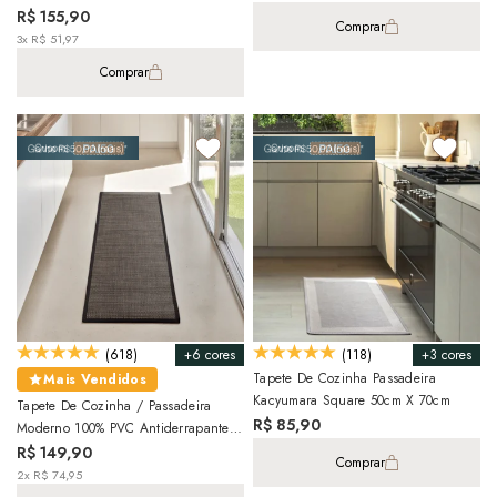
50cm X 1,40m
R$ 155,90
Comprar
3x R$ 51,97
Comprar
+6 cores
+3 cores
(618)
(118)
Tapete De Cozinha Passadeira
Mais Vendidos
Kacyumara Square 50cm X 70cm
Tapete De Cozinha / Passadeira
R$ 85,90
Moderno 100% PVC Antiderrapante
45cm X 1,80m
R$ 149,90
Comprar
2x R$ 74,95