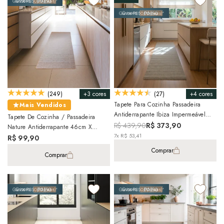
+3 cores
+4 cores
(249)
(27)
Tapete Para Cozinha Passadeira
Mais Vendidos
Antiderrapante Ibiza Impermeável
Tapete De Cozinha / Passadeira
100% PVC 65cm X 2,00m
R$ 439,90
R$ 373,90
Nature Antiderrapante 46cm X
7x R$ 53,41
1,20m
R$ 99,90
Comprar
Comprar