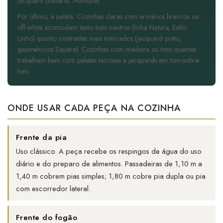
jacquard (Bavaria, Munique).
Por último, a paleta. Cozinhas claras com armários brancos ou
off-white acomodam tanto tons neutros (linha Nature, Estilo
Linho) quanto contrastes mais marcados (jacquard preto,
geométricos Square). Cozinhas com madeira ou tons quentes
trabalham bem com paletas terrosas e jacquards em tom-sobre-
tom.
ONDE USAR CADA PEÇA NA COZINHA
Frente da pia
Uso clássico. A peça recebe os respingos de água do uso
diário e do preparo de alimentos. Passadeiras de 1,10 m a
1,40 m cobrem pias simples; 1,80 m cobre pia dupla ou pia
com escorredor lateral.
Frente do fogão