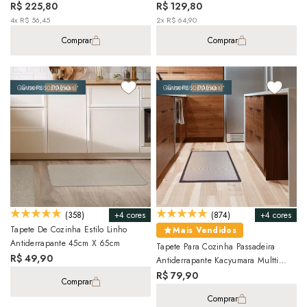
Kacyumara Multti (2 Peças)
Antiderrapante (2 Peças)
R$ 225,80
R$ 129,80
4x R$ 56,45
2x R$ 64,90
Comprar
Comprar
+4 cores
+4 cores
(358)
(874)
Tapete De Cozinha Estilo Linho
Mais Vendidos
Antiderrapante 45cm X 65cm
Tapete Para Cozinha Passadeira
R$ 49,90
Antiderrapante Kacyumara Multti
50cm X 70cm
R$ 79,90
Comprar
Comprar