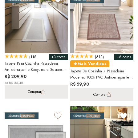
+3 cores
+6 cores
(118)
(618)
Tapete Para Cozinha Passadeira
Mais Vendidos
Antiderrapante Kacyumara Square
Tapete De Cozinha / Passadeira
50cm X 1,80m
R$ 209,90
Moderno 100% PVC Antiderrapante
4x R$ 52,48
45cm X 65cm
R$ 59,90
Comprar
Comprar