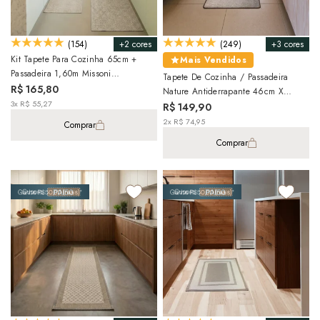
+2 cores
+3 cores
(154)
(249)
Kit Tapete Para Cozinha 65cm +
Mais Vendidos
Passadeira 1,60m Missoni
Tapete De Cozinha / Passadeira
Antiderrapante (2 Peças)
R$ 165,80
Nature Antiderrapante 46cm X
3x R$ 55,27
1,80m
R$ 149,90
2x R$ 74,95
Comprar
Comprar