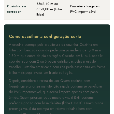
65×2,40 m ou
Cozinha em
Passadeira longa em
65×3,00 m (linha
corredor
PVC impermeável
Ibiza)
Como escolher a configuração certa
A escolha começa pela arquitetura da cozinha. Cozinha em
linha com bancada corrida pede uma passadeira de 1,40 m a
1,80 m que cubra da pia ao fogão. Cozinha em U ou L pede kit
coordenado, com 2 ou 3 peças distribuídas pelas áreas de
trabalho. Cozinha americana com ilha pede passadeira em frente
à ilha mais peça avulsa em frente ao fogão.
Depois, considere a rotina de uso. Quem cozinha com
frequência e prioriza manutenção rápida costuma se beneficiar
do PVC impermeável, que aceita limpeza apenas com pano
úmido. Quem prioriza toque macio e visual têxtil costuma
preferir algodão com base de látex (linha Casa K). Quem busca
presença visual da estampa em relevo trabalha bem com