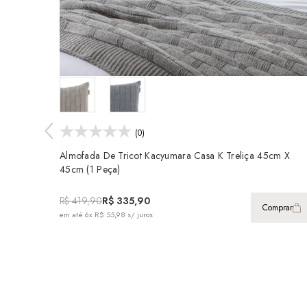
(0)
Almofada De Tricot Kacyumara Casa K Treliça 45cm X
45cm (1 Peça)
R$ 419,90
R$ 335,90
Comprar
em até
6x R$ 55,98
s/ juros