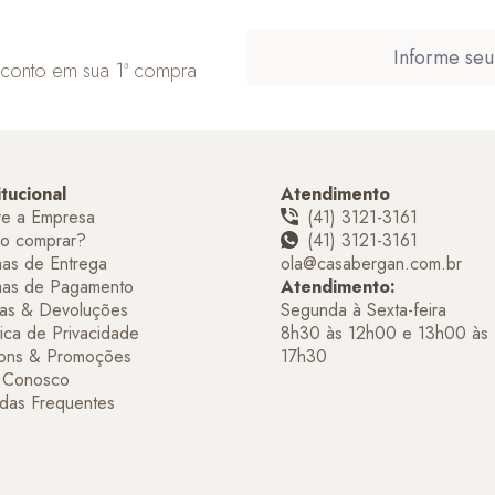
sconto em sua 1ª compra
itucional
Atendimento
re a Empresa
(41) 3121-3161
o comprar?
(41) 3121-3161
as de Entrega
ola@casabergan.com.br
mas de Pagamento
Atendimento:
as & Devoluções
Segunda à Sexta-feira
tica de Privacidade
8h30 às 12h00 e 13h00 às
ons & Promoções
17h30
e Conosco
das Frequentes