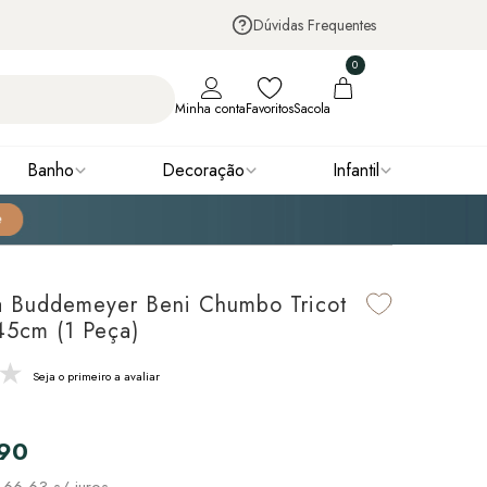
Dúvidas Frequentes
0
Minha conta
Favoritos
Sacola
Banho
Decoração
Infantil
a Buddemeyer Beni Chumbo Tricot
45cm (1 Peça)
Seja o primeiro a avaliar
,90
 66,63
s/ juros