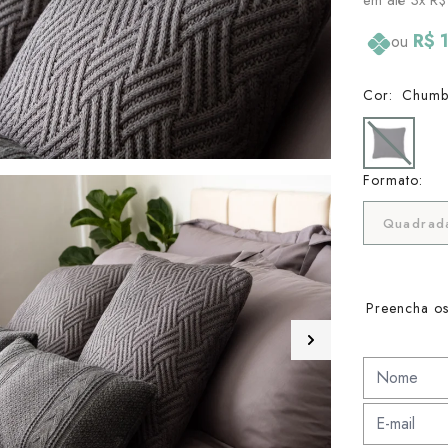
R$ 
ou
Cor:
Chum
Formato:
Quadrad
Preencha os