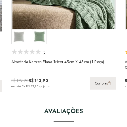
(0)
Almofada Karsten Elana Tricot 45cm X 45cm (1 Peça)
A
R$ 179,90
R$ 143,90
R
Comprar
em até
2x R$ 71,95
s/ juros
e
AVALIAÇÕES