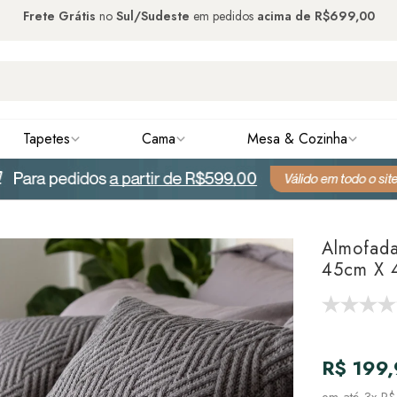
Frete Grátis
no
Sul/Sudeste
em pedidos
acima de
R$699,00
Tapetes
Cama
Mesa & Cozinha
Almofad
45cm X 
R$ 199
em até
3x R$