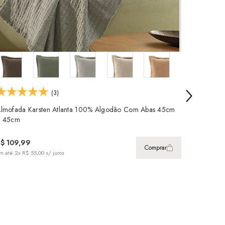
(3)
lmofada Karsten Atlanta 100% Algodão Com Abas 45cm
X 45cm
$ 109,99
Comprar
m até
2x R$ 55,00
s/ juros