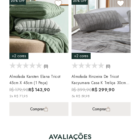
20%
OFF
25%
OFF
Alm
Alg
R$
2x 
+2 cores
+2 cores
(0)
(0)
Almofada Karsten Elana Tricot
Almofada Rinzeira De Tricot
45cm X 45cm (1 Peça)
Kacyumara Casa K Treliça 30cm X
50cm (1 Peça)
R$ 179,90
R$ 143,90
R$ 399,90
R$ 299,90
2x R$ 71,95
5x R$ 59,98
Comprar
Comprar
AVALIAÇÕES