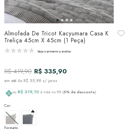
udo em Marcas
udo em Tapetes
 Top
de Prato & Copa
udo em Banho
tor de Colchão & Travesseiro
al de Cozinha
Almofada De Tricot Kacyumara Casa K
l & Sobre-Lençol Avulso
órios
Treliça 45cm X 45cm (1 Peça)
ra & Manta para Cama
udo em Mesa & Cozinha
Seja o primeiro a avaliar
para Cama
R$ 419,90
R$ 335,90
de Edredom & Duvet
em até
6x R$ 55,98
s/ juros
ada
R$ 319,10
ou
à vista no PIX (
5% de desconto
)
tudo em Cama
Cor:
🔥
Formato: