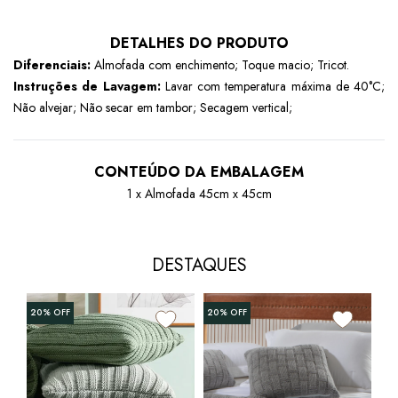
DETALHES DO PRODUTO
Diferenciais:
Almofada com enchimento; Toque macio; Tricot.
Instruções de Lavagem:
Lavar com temperatura máxima de 40°C;
Não alvejar; Não secar em tambor; Secagem vertical;
CONTEÚDO DA EMBALAGEM
1 x Almofada
45cm x 45cm
DESTAQUES
+5
20%
OFF
20%
OFF
Alm
Alg
R$