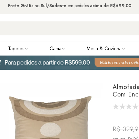
Frete Grátis
no
Sul/Sudeste
em pedidos
acima de
R$699,00
Tapetes
Cama
Mesa & Cozinha
Almofad
Com Enc
R$ 329,
em até
5x R$