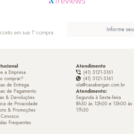
sconto em sua 1ª compra
itucional
Atendimento
re a Empresa
(41) 3121-3161
o comprar?
(41) 3121-3161
as de Entrega
ola@casabergan.com.br
mas de Pagamento
Atendimento:
as & Devoluções
Segunda à Sexta-feira
tica de Privacidade
8h30 às 12h00 e 13h00 às
ons & Promoções
17h30
e Conosco
das Frequentes