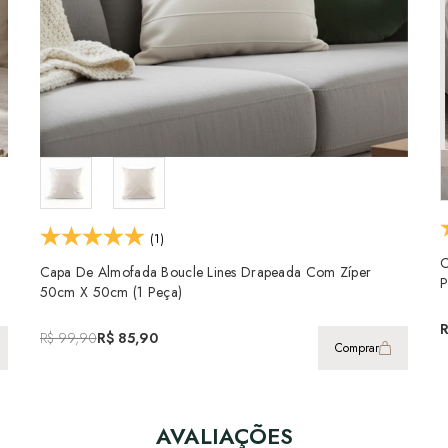
(1)
C
X
Capa De Almofada Boucle Lines Drapeada Com Zíper
P
50cm X 50cm (1 Peça)
R$ 99,90
R$ 85,90
Comprar
AVALIAÇÕES