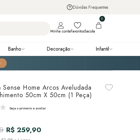
Dúvidas Frequentes
0
Minha conta
Favoritos
Sacola
Banho
Decoração
Infantil
a Sense Home Arcos Aveludada
himento 50cm X 50cm (1 Peça)
Seja o primeiro a avaliar
90
R$ 259,90
 51,98
s/ juros