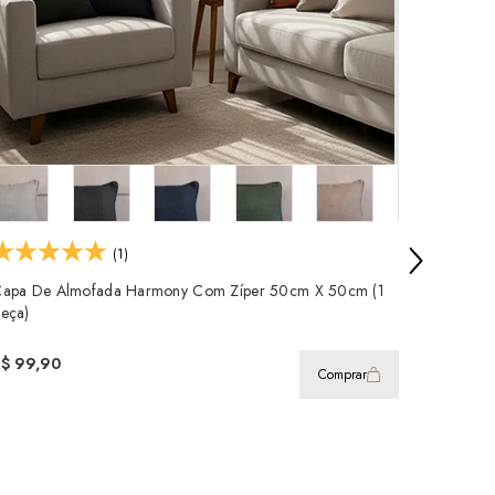
(1)
apa De Almofada Harmony Com Zíper 50cm X 50cm (1
eça)
R$ 99,90
Comprar