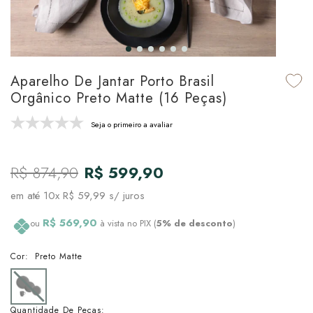
udo em Marcas
udo em Tapetes
 Top
de Prato & Copa
udo em Banho
tor de Colchão & Travesseiro
al de Cozinha
Aparelho De Jantar Porto Brasil
l & Sobre-Lençol Avulso
órios
Orgânico Preto Matte (16 Peças)
ra & Manta para Cama
udo em Mesa & Cozinha
Seja o primeiro a avaliar
para Cama
R$ 874,90
R$ 599,90
de Edredom & Duvet
em até
10x R$ 59,99
s/ juros
ada
R$ 569,90
ou
à vista no PIX (
5% de desconto
)
tudo em Cama
Cor:
Preto Matte
Quantidade De Peças: