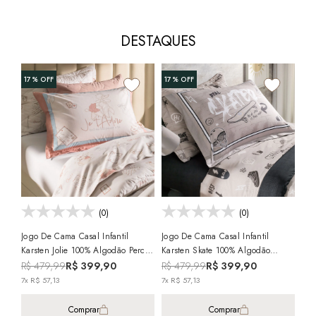
DESTAQUES
17%
OFF
17%
OFF
(0)
(0)
Jogo De Cama Casal Infantil
Jogo De Cama Casal Infantil
Jog
Karsten Jolie 100% Algodão Percal
Karsten Skate 100% Algodão
Cas
200 Fios (4 Peças)
Percal 200 Fios (4 Peças)
Alg
R$ 479,99
R$ 399,90
R$ 479,99
R$ 399,90
R$
7x R$ 57,13
7x R$ 57,13
5x 
Comprar
Comprar