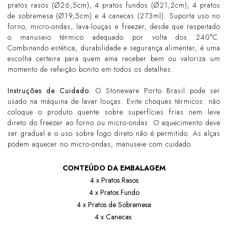
pratos rasos (Ø26,5cm), 4 pratos fundos (Ø21,2cm), 4 pratos
de sobremesa (Ø19,5cm) e 4 canecas (273ml). Suporta uso no
forno, micro-ondas, lava-louças e freezer, desde que respeitado
o manuseio térmico adequado por volta dos 240°C.
Combinando estética, durabilidade e segurança alimentar, é uma
escolha certeira para quem ama receber bem ou valoriza um
momento de refeição bonito em todos os detalhes.
Instruções de Cuidado:
O Stoneware Porto Brasil pode ser
usado na máquina de lavar louças. Evite choques térmicos: não
coloque o produto quente sobre superfícies frias nem leve
direto do freezer ao forno ou micro-ondas. O aquecimento deve
ser gradual e o uso sobre fogo direto não é permitido. As alças
podem aquecer no micro-ondas, manuseie com cuidado.
CONTEÚDO DA EMBALAGEM
4 x Pratos Rasos
4 x Pratos Fundo
4 x Pratos de Sobremesa
4 x Canecas