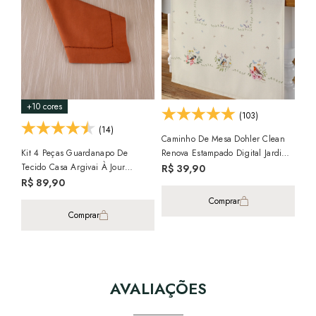
+10 cores
+8
(103)
(14)
Caminho De Mesa Dohler Clean
Kit 4 Peças Guardanapo De
Renova Estampado Digital Jardim
Cam
Tecido Casa Argivai À Jour
45cm X 1,60m (1 Peça)
40c
R$ 39,90
Terracota Percal 100% Algodão
R$ 89,90
R$
40cm X 40cm
2x 
Comprar
Comprar
AVALIAÇÕES