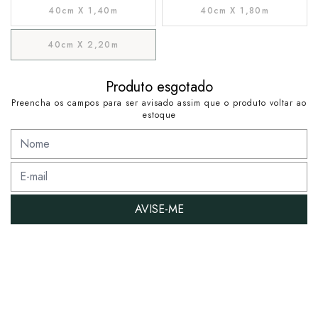
40cm X 1,40m
40cm X 1,80m
40cm X 2,20m
Produto esgotado
Preencha os campos para ser avisado assim que o produto voltar ao
estoque
AVISE-ME