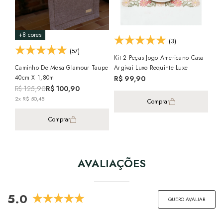
+8 cores
+1
(3)
(57)
Kit 2 Peças Jogo Americano Casa
Caminho De Mesa Glamour Taupe
Argivai Luxo Requinte Luxe
Kit
40cm X 1,80m
Tec
R$ 99,90
Ter
R$ 125,90
R$ 100,90
R$
40
2x R$ 50,45
Comprar
Comprar
AVALIAÇÕES
5.0
QUERO AVALIAR