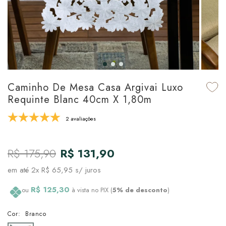
udo em Marcas
udo em Tapetes
 Top
de Prato & Copa
udo em Banho
tor de Colchão & Travesseiro
al de Cozinha
l & Sobre-Lençol Avulso
órios
ra & Manta para Cama
udo em Mesa & Cozinha
Caminho De Mesa Casa Argivai Luxo
Requinte Blanc 40cm X 1,80m
para Cama
2 avaliações
de Edredom & Duvet
R$ 175,90
R$ 131,90
ada
em até
2x R$ 65,95
s/ juros
tudo em Cama
R$ 125,30
ou
à vista no PIX (
5% de desconto
)
Cor:
Branco