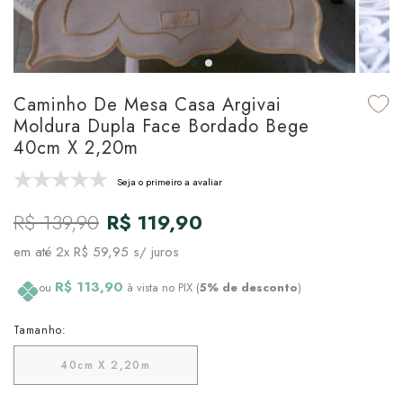
udo em Marcas
udo em Tapetes
 Top
de Prato & Copa
udo em Banho
tor de Colchão & Travesseiro
al de Cozinha
Caminho De Mesa Casa Argivai
l & Sobre-Lençol Avulso
órios
Moldura Dupla Face Bordado Bege
40cm X 2,20m
ra & Manta para Cama
udo em Mesa & Cozinha
Seja o primeiro a avaliar
para Cama
R$ 139,90
R$ 119,90
de Edredom & Duvet
em até
2x R$ 59,95
s/ juros
ada
R$ 113,90
ou
à vista no PIX (
5% de desconto
)
tudo em Cama
Tamanho:
40cm X 2,20m