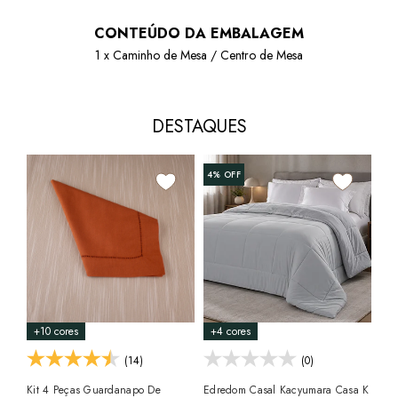
CONTEÚDO DA EMBALAGEM
1 x Caminho de Mesa / Centro de Mesa
DESTAQUES
4%
OFF
Edr
Vid
Alg
R$
10x
+10 cores
+4 cores
(14)
(0)
Kit 4 Peças Guardanapo De
Edredom Casal Kacyumara Casa K