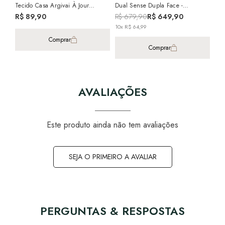
Tecido Casa Argivai À Jour
Dual Sense Dupla Face -
Terracota Percal 100% Algodão
Gramatura: 650g/m²
R$ 89,90
R$ 679,90
R$ 649,90
40cm X 40cm
10x R$ 64,99
Comprar
Comprar
AVALIAÇÕES
Este produto ainda não tem avaliações
SEJA O PRIMEIRO A AVALIAR
PERGUNTAS & RESPOSTAS