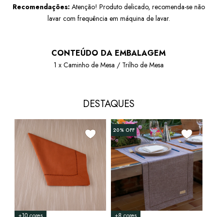
Recomendações:
Atenção! Produto delicado, recomenda-se não
lavar com frequência em máquina de lavar.
CONTEÚDO DA EMBALAGEM
1 x Caminho de Mesa / Trilho de Mesa
DESTAQUES
20%
OFF
+10 cores
+8 cores
+2