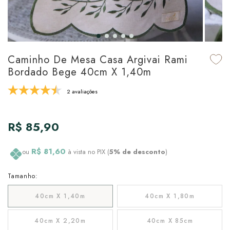
udo em Marcas
udo em Tapetes
 Top
de Prato & Copa
udo em Banho
tor de Colchão & Travesseiro
al de Cozinha
Caminho De Mesa Casa Argivai Rami
l & Sobre-Lençol Avulso
órios
Bordado Bege 40cm X 1,40m
ra & Manta para Cama
udo em Mesa & Cozinha
2 avaliações
para Cama
R$ 85,90
de Edredom & Duvet
R$ 81,60
ou
à vista no PIX (
5% de desconto
)
ada
Tamanho:
tudo em Cama
40cm X 1,40m
40cm X 1,80m
40cm X 2,20m
40cm X 85cm