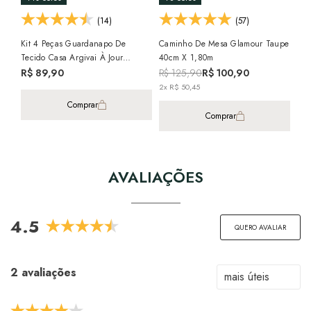
(14)
(57)
Kit 4 Peças Guardanapo De
Caminho De Mesa Glamour Taupe
Toa
Tecido Casa Argivai À Jour
40cm X 1,80m
Cle
Terracota Percal 100% Algodão
1,4
R$ 89,90
R$ 125,90
R$ 100,90
R$
40cm X 40cm
2x R$ 50,45
Comprar
Comprar
AVALIAÇÕES
4.5
QUERO AVALIAR
2 avaliações