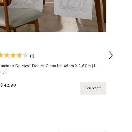
(1)
aminho De Mesa Dohler Clean Iris 45cm X 1,60m (1
Caminho
eça)
X 1,60m 
R$ 42,90
R$ 64,
Comprar