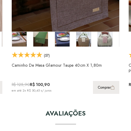
(57)
Caminho De Mesa Glamour Taupe 40cm X 1,80m
C
P
R$ 125,90
R$ 100,90
Comprar
em até
2x R$ 50,45
s/ juros
AVALIAÇÕES