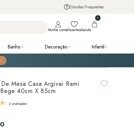
Dúvidas Frequentes
0
Minha conta
Favoritos
Sacola
Banho
Decoração
Infantil
 De Mesa Casa Argivai Rami
 Bege 40cm X 85cm
2 avaliações
90