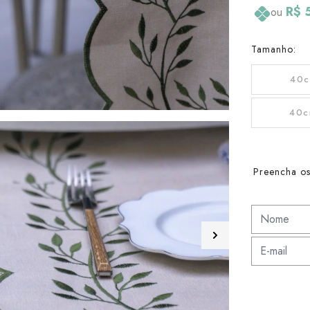
R$ 
ou
Tamanho:
40c
40c
Preencha os