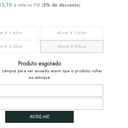
53,10
à vista no PIX (
5% de desconto
)
m X 1,40m
40cm X 1,80m
m X 2,20m
40cm X 85cm
Produto esgotado
 campos para ser avisado assim que o produto voltar
ao estoque
AVISE-ME