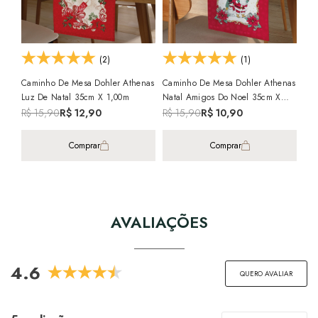
+1
(2)
(1)
Caminho De Mesa Dohler Athenas
Caminho De Mesa Dohler Athenas
Luz De Natal 35cm X 1,00m
Natal Amigos Do Noel 35cm X
Cam
1,00m
Ren
R$ 15,90
R$ 12,90
R$ 15,90
R$ 10,90
Com
R$
Comprar
Comprar
AVALIAÇÕES
4.6
QUERO AVALIAR