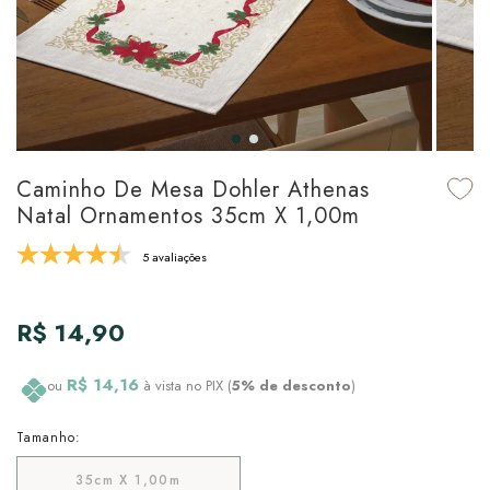
udo em Marcas
udo em Tapetes
 Top
de Prato & Copa
udo em Banho
tor de Colchão & Travesseiro
al de Cozinha
l & Sobre-Lençol Avulso
órios
ra & Manta para Cama
udo em Mesa & Cozinha
Caminho De Mesa Dohler Athenas
Natal Ornamentos 35cm X 1,00m
para Cama
5 avaliações
de Edredom & Duvet
R$ 14,90
ada
tudo em Cama
R$ 14,16
ou
à vista no PIX (
5% de desconto
)
Tamanho:
35cm X 1,00m