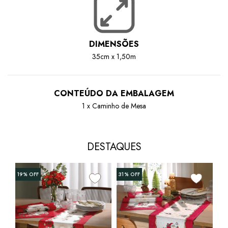
DIMENSÕES
35cm x 1,50m
CONTEÚDO DA EMBALAGEM
1 x Caminho de Mesa
DESTAQUES
19%
OFF
31%
OFF
25