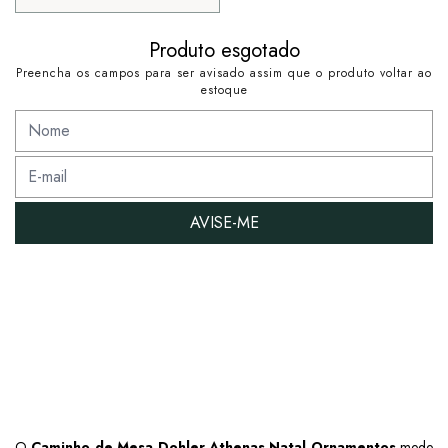
Produto esgotado
Preencha os campos para ser avisado assim que o produto voltar ao
estoque
AVISE-ME
O
Caminho de Mesa Dohler Athenas Natal Ornamentos
mede