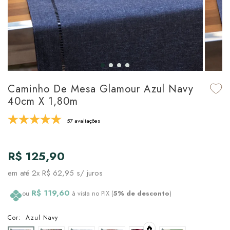
udo em Marcas
udo em Tapetes
 Top
de Prato & Copa
udo em Banho
tor de Colchão & Travesseiro
al de Cozinha
l & Sobre-Lençol Avulso
órios
ra & Manta para Cama
udo em Mesa & Cozinha
Caminho De Mesa Glamour Azul Navy
40cm X 1,80m
para Cama
57 avaliações
de Edredom & Duvet
R$ 125,90
ada
em até
2x R$ 62,95
s/ juros
tudo em Cama
R$ 119,60
ou
à vista no PIX (
5% de desconto
)
Cor:
Azul Navy
🔥