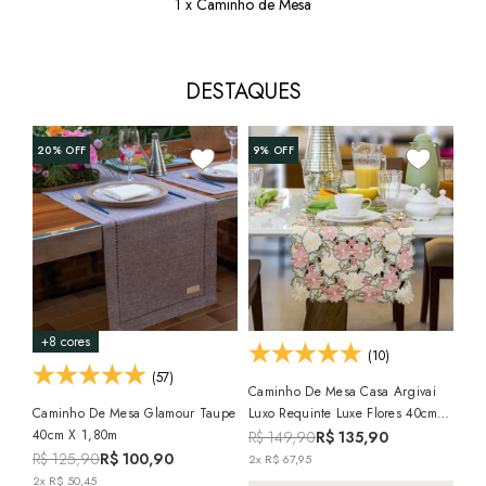
1 x Caminho de Mesa
DESTAQUES
20%
OFF
9%
OFF
8%
+8 cores
+7
(10)
(57)
Caminho De Mesa Casa Argivai
Caminho De Mesa Glamour Taupe
Luxo Requinte Luxe Flores 40cm X
Kit
40cm X 1,80m
1,40m
Gla
R$ 149,90
R$ 135,90
R$ 125,90
R$ 100,90
R$
2x R$ 67,95
2x R$ 50,45