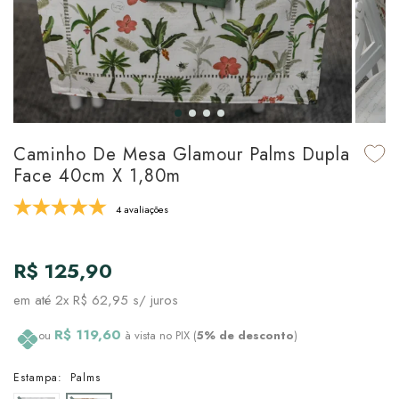
udo em Marcas
udo em Tapetes
 Top
de Prato & Copa
udo em Banho
tor de Colchão & Travesseiro
al de Cozinha
l & Sobre-Lençol Avulso
órios
ra & Manta para Cama
udo em Mesa & Cozinha
Caminho De Mesa Glamour Palms Dupla
Face 40cm X 1,80m
para Cama
4 avaliações
de Edredom & Duvet
R$ 125,90
ada
em até
2x R$ 62,95
s/ juros
tudo em Cama
R$ 119,60
ou
à vista no PIX (
5% de desconto
)
Estampa:
Palms