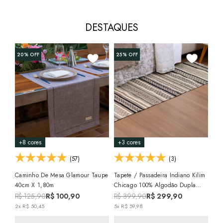
DESTAQUES
20%
OFF
25%
OFF
15
+8 cores
+3 cores
+3
(57)
(3)
Caminho De Mesa Glamour Taupe
Tapete / Passadeira Indiano Kilim
Tap
40cm X 1,80m
Chicago 100% Algodão Dupla
Mal
Face 60cm X 1,80m
60c
R$ 125,90
R$ 100,90
R$ 399,90
R$ 299,90
R$
2x R$ 50,45
5x R$ 59,98
2x 