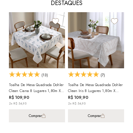
DESTAQUES
(13)
(7)
Toalha De Mesa Quadrada Dohler
Toalha De Mesa Quadrada Dohler
Clean Ciana 8 Lugares 1,80m X
Clean Iris 8 Lugares 1,80m X
Toa
1,80m
1,80m
R$ 109,90
R$ 109,90
Cle
2x R$ 54,95
2x R$ 54,95
Ala
R$
Comprar
Comprar