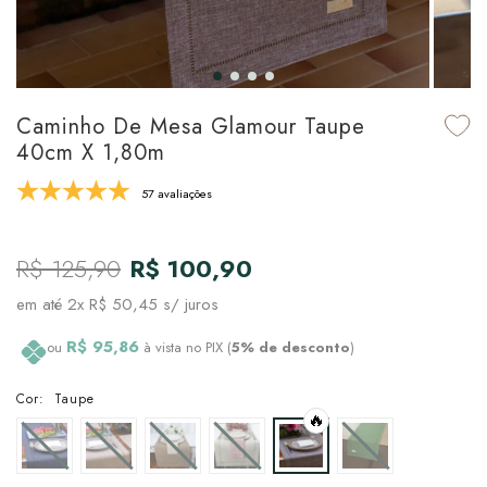
udo em Marcas
udo em Tapetes
 Top
de Prato & Copa
udo em Banho
tor de Colchão & Travesseiro
al de Cozinha
Caminho De Mesa Glamour Taupe
l & Sobre-Lençol Avulso
órios
40cm X 1,80m
ra & Manta para Cama
udo em Mesa & Cozinha
57 avaliações
para Cama
R$ 125,90
R$ 100,90
de Edredom & Duvet
em até
2x R$ 50,45
s/ juros
ada
R$ 95,86
ou
à vista no PIX (
5% de desconto
)
tudo em Cama
Cor:
Taupe
🔥