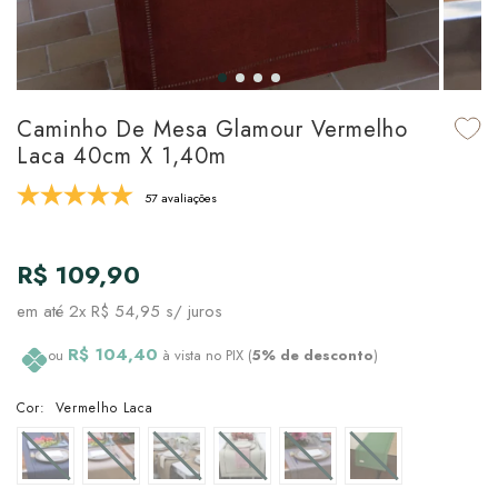
udo em Marcas
udo em Tapetes
 Top
de Prato & Copa
udo em Banho
tor de Colchão & Travesseiro
al de Cozinha
Caminho De Mesa Glamour Vermelho
l & Sobre-Lençol Avulso
órios
Laca 40cm X 1,40m
ra & Manta para Cama
udo em Mesa & Cozinha
57 avaliações
para Cama
R$ 109,90
de Edredom & Duvet
em até
2x R$ 54,95
s/ juros
ada
R$ 104,40
ou
à vista no PIX (
5% de desconto
)
tudo em Cama
Cor:
Vermelho Laca