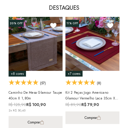
DESTAQUES
20%
OFF
11%
OFF
20
+8 cores
+7 cores
(57)
(8)
Toa
Caminho De Mesa Glamour Taupe
Kit 2 Peças Jogo Americano
Ath
40cm X 1,80m
Glamour Vermelho Laca 35cm X
1,4
R$
50cm
R$ 125,90
R$ 100,90
R$ 89,90
R$ 79,90
2x R$ 50,45
Comprar
Comprar