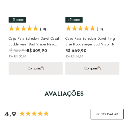
+5 cores
+5 cores
+1
(18)
(18)
Capa Para Edredom Duvet Casal
Capa Para Edredom Duvet King
Cap
Buddemeyer Bud Vision New
Size Buddemeyer Bud Vision New
Bud
Colors 100% Algodão Cetim 300
Colors 100% Algodão Cetim 300
Col
R$ 559,90
R$ 509,90
R$ 669,90
R$
Fios
Fios
Fio
10x R$ 50,99
10x R$ 66,99
8x 
Comprar
Comprar
AVALIAÇÕES
4.9
QUERO AVALIAR