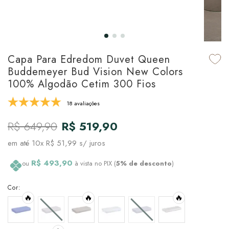
udo em Marcas
udo em Tapetes
 Top
de Prato & Copa
udo em Banho
tor de Colchão & Travesseiro
al de Cozinha
Capa Para Edredom Duvet Queen
l & Sobre-Lençol Avulso
órios
Buddemeyer Bud Vision New Colors
100% Algodão Cetim 300 Fios
ra & Manta para Cama
udo em Mesa & Cozinha
18 avaliações
para Cama
R$ 649,90
R$ 519,90
de Edredom & Duvet
em até
10x R$ 51,99
s/ juros
ada
R$ 493,90
ou
à vista no PIX (
5% de desconto
)
tudo em Cama
Cor:
🔥
🔥
🔥