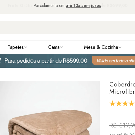
Parcelamento em
até 10x sem juros
Tapetes
Cama
Mesa & Cozinha
Coberdr
Microfib
R$ 319,9
em até
5x R$