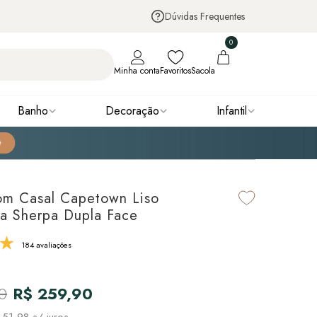
Dúvidas Frequentes
0
Minha conta
Favoritos
Sacola
Banho
Decoração
Infantil
om Casal Capetown Liso
ra Sherpa Dupla Face
184 avaliações
0
R$ 259,90
 51,98
s/ juros