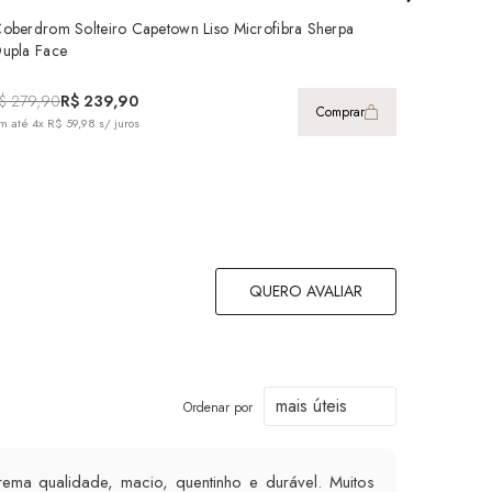
oberdrom Solteiro Capetown Liso Microfibra Sherpa
upla Face
$ 279,90
R$ 239,90
Comprar
m até
4x R$ 59,98
s/ juros
QUERO AVALIAR
Ordenar por
ma qualidade, macio, quentinho e durável. Muitos