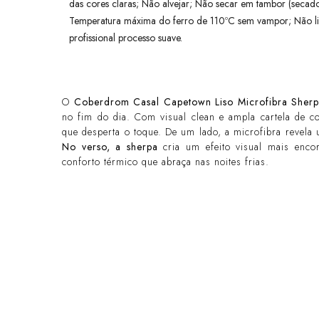
das cores claras; Não alvejar; Não secar em tambor (seca
Temperatura máxima do ferro de 110ºC sem vampor; Não l
profissional processo suave.
O
Coberdrom Casal Capetown Liso Microfibra Sher
no fim do dia. Com visual clean e ampla cartela de c
que desperta o toque. De um lado, a microfibra revela
No verso, a sherpa
cria um efeito visual mais enco
conforto térmico que abraça nas noites frias.