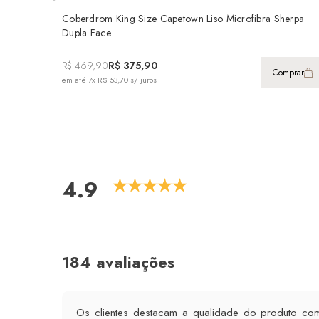
Coberdrom King Size Capetown Liso Microfibra Sherpa
Dupla Face
R$ 469,90
R$ 375,90
Comprar
em até
7x R$ 53,70
s/ juros
4.9
184 avaliações
Os clientes destacam a qualidade do produto com