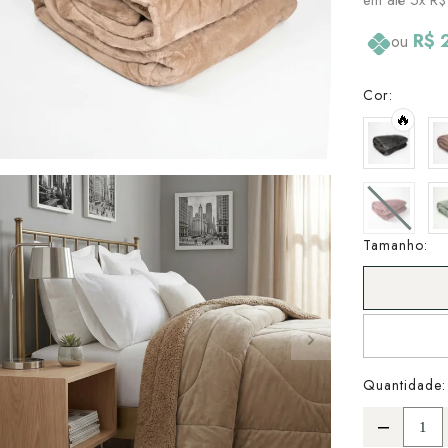
R$ 
ou
Cor:
🔥
Tamanho:
Quantidade: