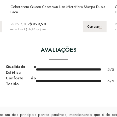
Coberdrom Queen Capetown Liso Microfibra Sherpa Dupla
C
Face
D
R$ 399,90
R$ 329,90
R
Comprar
em até
6x R$ 54,98
s/ juros
e
AVALIAÇÕES
Qualidade e
5/5
Estética
Conforto do
5/5
Tecido
o um dos principais pontos positivos, mencionando que é de extre