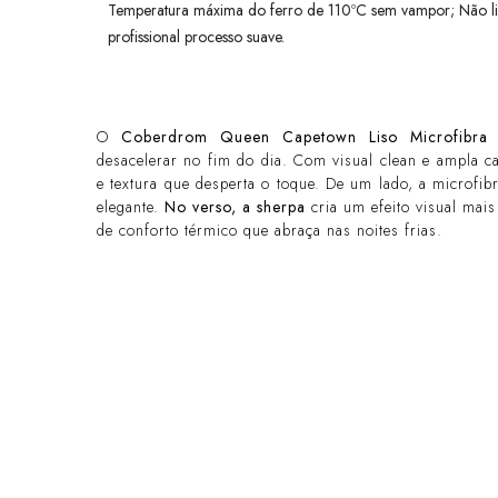
Temperatura máxima do ferro de 110ºC sem vampor; Não l
profissional processo suave.
O
Coberdrom Queen Capetown Liso Microfibra
desacelerar no fim do dia. Com visual clean e ampla c
e textura que desperta o toque. De um lado, a microfib
elegante.
No verso, a sherpa
cria um efeito visual mai
de conforto térmico que abraça nas noites frias.