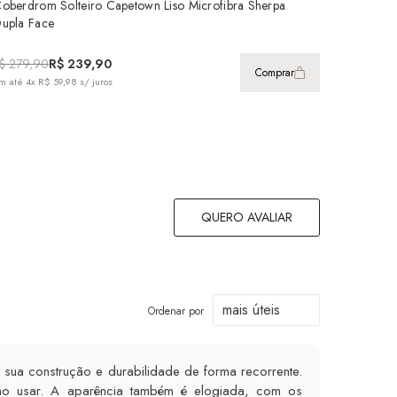
oberdrom Solteiro Capetown Liso Microfibra Sherpa
upla Face
$ 279,90
R$ 239,90
Comprar
m até
4x R$ 59,98
s/ juros
QUERO AVALIAR
Ordenar por
ua construção e durabilidade de forma recorrente.
 ao usar. A aparência também é elogiada, com os