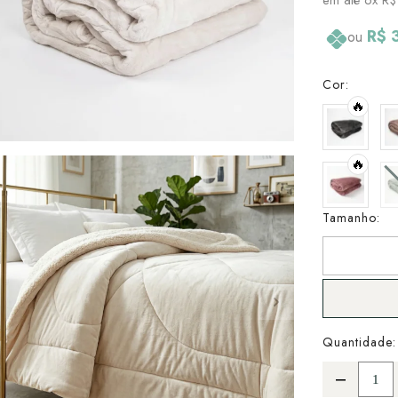
R$ 
ou
Cor:
🔥
🔥
Tamanho:
Quantidade: