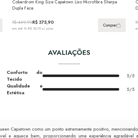
Coberdrom King Size Capetown Liso Microfibra Sherpa
C
Dupla Face
D
R$ 469,90
R$ 375,90
R
Comprar
em até
7x R$ 53,70
s/ juros
e
AVALIAÇÕES
Conforto do
5/5
Tecido
Qualidade e
5/5
Estética
een Capetown como um ponto extremamente positivo, mencionando s
rtável e aquece bem, proporcionando uma experiência agradável