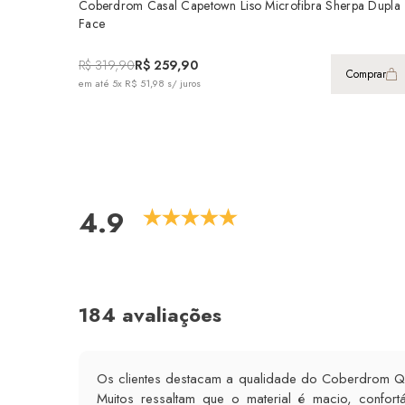
Coberdrom Casal Capetown Liso Microfibra Sherpa Dupla
Face
R$ 319,90
R$ 259,90
Comprar
em até
5x R$ 51,98
s/ juros
4.9
184 avaliações
Os clientes destacam a qualidade do Coberdrom Qu
Muitos ressaltam que o material é macio, confo