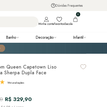
Dúvidas Frequentes
0
Minha conta
Favoritos
Sacola
Banho
Decoração
Infantil
om Queen Capetown Liso
ra Sherpa Dupla Face
184 avaliações
90
R$ 329,90
 54,98
s/ juros