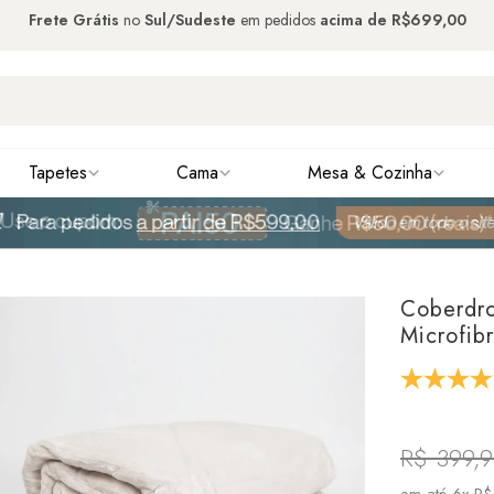
Frete Grátis
no
Sul/Sudeste
em pedidos
acima de
R$699,00
Tapetes
Cama
Mesa & Cozinha
Coberdr
Microfib
R$ 399,
em até
6x R$