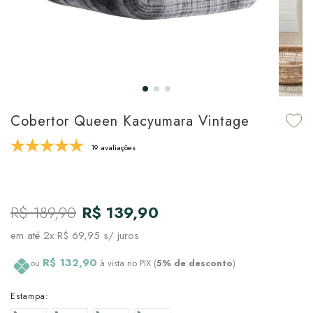
udo em Marcas
udo em Tapetes
 Top
de Prato & Copa
udo em Banho
tor de Colchão & Travesseiro
al de Cozinha
l & Sobre-Lençol Avulso
órios
ra & Manta para Cama
udo em Mesa & Cozinha
Cobertor Queen Kacyumara Vintage
para Cama
19 avaliações
de Edredom & Duvet
R$ 189,90
R$ 139,90
ada
em até
2x R$ 69,95
s/ juros
tudo em Cama
R$ 132,90
ou
à vista no PIX (
5% de desconto
)
Estampa: