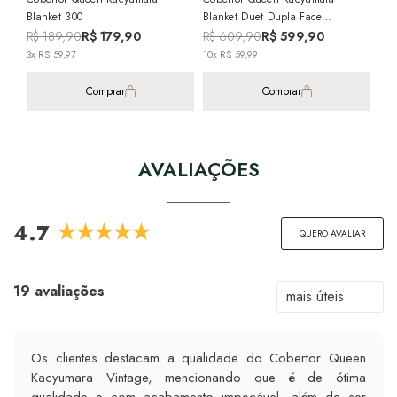
Blanket 300
Blanket Duet Dupla Face
Texturizado - Gramatura: 500g/m²
R$ 189,90
R$ 179,90
R$ 609,90
R$ 599,90
3x R$ 59,97
10x R$ 59,99
Comprar
Comprar
AVALIAÇÕES
4.7
QUERO AVALIAR
19 avaliações
Os clientes destacam a qualidade do Cobertor Queen
Kacyumara Vintage, mencionando que é de ótima
qualidade e com acabamento impecável, além de ser