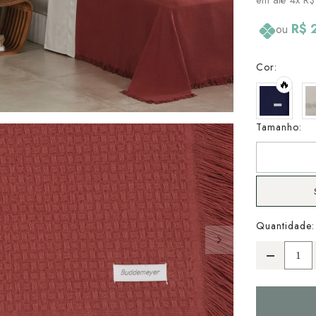
R$ 
ou
Cor:
🔥
Tamanho:
Quantidade: