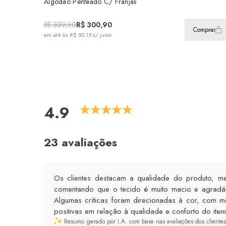
Algodão Penteado C/ Franjas
R$ 339,90
R$ 300,90
Comprar
em até
6x R$ 50,15
s/ juros
4.9
23 avaliações
Os clientes destacam a qualidade do produto, me
comentando que o tecido é muito macio e agradáve
Algumas críticas foram direcionadas à cor, com
positivas em relação à qualidade e conforto do item
Resumo gerado por I.A. com base nas avaliações dos clientes