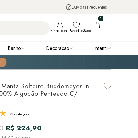
Dúvidas Frequentes
0
Minha conta
Favoritos
Sacola
Banho
Decoração
Infantil
 Manta Solteiro Buddemeyer In
100% Algodão Penteado C/
23 avaliações
90
R$ 224,90
 56,22
s/ juros