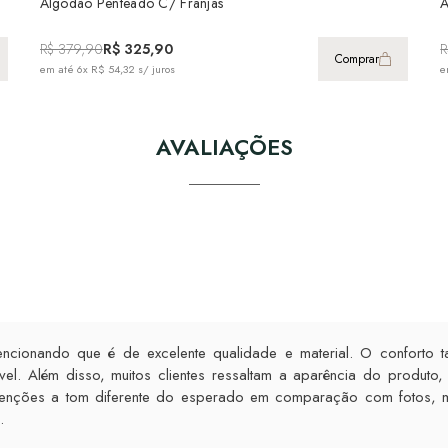
Algodão Penteado C/ Franjas
A
R$ 379,90
R$ 325,90
R
Comprar
em até
6x R$ 54,32
s/ juros
e
AVALIAÇÕES
ncionando que é de excelente qualidade e material. O conforto 
l. Além disso, muitos clientes ressaltam a aparência do produto, 
 menções a tom diferente do esperado em comparação com fotos, 
.