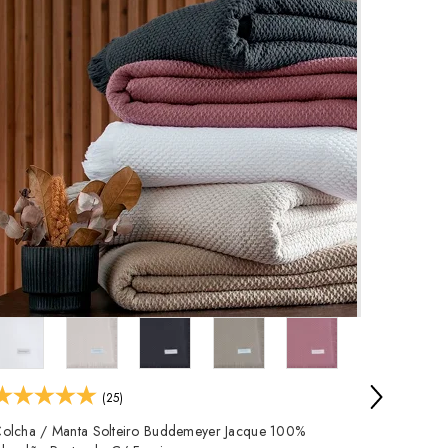
Colcha 
Algodão 
R$ 249,
em até
4x 
(25)
olcha / Manta Solteiro Buddemeyer Jacque 100%