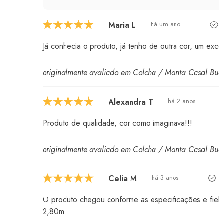
Maria L
há um ano
Já conhecia o produto, já tenho de outra cor, um exc
originalmente avaliado em Colcha / Manta Casal B
Alexandra T
há 2 anos
Produto de qualidade, cor como imaginava!!!
originalmente avaliado em Colcha / Manta Casal B
Celia M
há 3 anos
O produto chegou conforme as especificações e fiel
2,80m