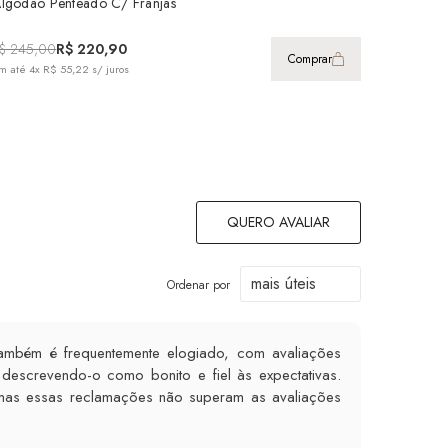
lgodão Penteado C/ Franjas
$ 245,00
R$ 220,90
Comprar
m até
4x R$ 55,22
s/ juros
QUERO AVALIAR
Ordenar por
também é frequentemente elogiado, com avaliações
descrevendo-o como bonito e fiel às expectativas.
mas essas reclamações não superam as avaliações