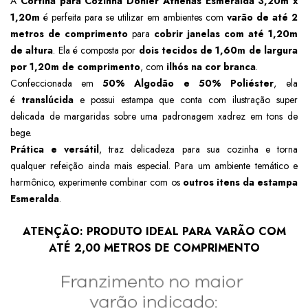
A
Cortina para Cozinha Dohler Athenas Esmeralda 3,20m x
1,20m
é perfeita para se utilizar em ambientes com
varão de até 2
metros de comprimento
para
cobrir janelas com até 1,20m
de altura
. Ela é composta por
dois tecidos de 1,60m de largura
por 1,20m de comprimento
, com
ilhós na cor branca
.
Confeccionada em
50% Algodão e 50% Poliéster
,
ela
é
translúcida
e possui estampa que conta com
ilustração super
delicada de margaridas sobre uma padronagem xadrez em tons de
bege
.
Prática e versátil
, traz delicadeza para sua cozinha e torna
qualquer refeição ainda mais especial. Para um ambiente temático e
harmônico, experimente combinar com os
outros itens da estampa
Esmeralda
.
ATENÇÃO: PRODUTO IDEAL PARA VARÃO COM
ATÉ 2,00 METROS DE COMPRIMENTO