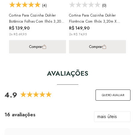
(4)
(0)
Cortina Para Cozinha Dohler
Cortina Para Cozinha Dohler
Cor
Botânica Folhas Com Ilhós 3,20m
Florência Com Ilhós 3,20m X
Iol
X 1,20m (para Varão Até 2
1,20m (para Varão Até 2 Metros)
(pa
R$ 139,90
R$ 149,90
R$
Metros)
2x R$ 69,95
2x R$ 74,95
2x 
Comprar
Comprar
AVALIAÇÕES
4.9
QUERO AVALIAR
16 avaliações