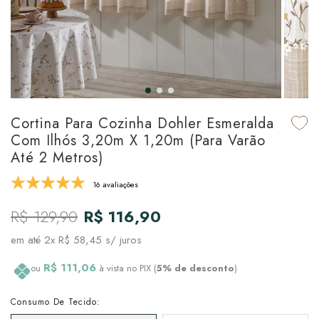
udo em Marcas
udo em Tapetes
 Top
de Prato & Copa
udo em Banho
tor de Colchão & Travesseiro
al de Cozinha
l & Sobre-Lençol Avulso
órios
ra & Manta para Cama
udo em Mesa & Cozinha
Cortina Para Cozinha Dohler Esmeralda
Com Ilhós 3,20m X 1,20m (para Varão
para Cama
Até 2 Metros)
de Edredom & Duvet
16 avaliações
R$ 129,90
R$ 116,90
ada
em até
2x R$ 58,45
s/ juros
tudo em Cama
R$ 111,06
ou
à vista no PIX (
5% de desconto
)
Consumo De Tecido: