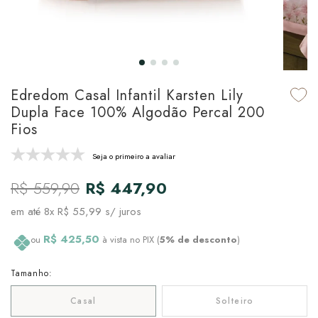
udo em Marcas
udo em Tapetes
 Top
de Prato & Copa
udo em Banho
tor de Colchão & Travesseiro
al de Cozinha
l & Sobre-Lençol Avulso
órios
Edredom Casal Infantil Karsten Lily
Dupla Face 100% Algodão Percal 200
ra & Manta para Cama
udo em Mesa & Cozinha
Fios
para Cama
Seja o primeiro a avaliar
de Edredom & Duvet
R$ 559,90
R$ 447,90
em até
8x R$ 55,99
s/ juros
ada
R$ 425,50
ou
à vista no PIX (
5% de desconto
)
tudo em Cama
Tamanho:
Casal
Solteiro