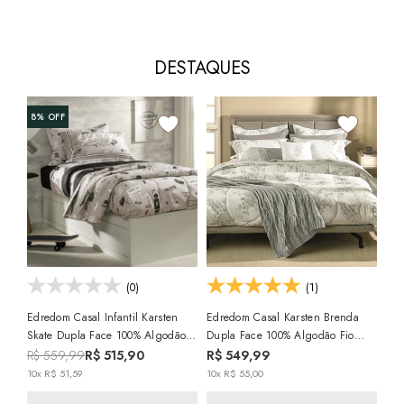
DESTAQUES
8%
OFF
10
Edr
Dup
Pen
R$
9x 
(0)
(1)
Edredom Casal Infantil Karsten
Edredom Casal Karsten Brenda
Skate Dupla Face 100% Algodão
Dupla Face 100% Algodão Fio
Percal 200 Fios
Penteado Percal 200 Fios
R$ 559,99
R$ 515,90
R$ 549,99
10x R$ 51,59
10x R$ 55,00