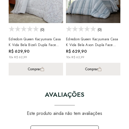
Fio
10x
(0)
(0)
Edredom Queen Kacyumara Casa
Edredom Queen Kacyumara Casa
K Vida Bela Bizeli Dupla Face
K Vida Bela Axon Dupla Face
100% Algodão Egípcio Percal 200
100% Algodão Egípcio Percal 200
R$ 629,90
R$ 629,90
Fios
Fios
10x R$ 62,99
10x R$ 62,99
Comprar
Comprar
AVALIAÇÕES
Este produto ainda não tem avaliações