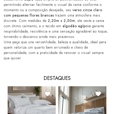
permitindo alternar facilmente o visual da cama conforme o
momento ou a composição desejada, seu
verso cinza claro
com pequenas flores brancas
trazem uma atmosfera mais
discreta. Com medidas de
2,20m x 2,50m
, ele veste a cama
com ótimo caimento, e o tecido em
algodão egípcio
garante
respirabilidade, resistência e uma sensação agradável ao toque,
tornando o descanso ainda mais prazeroso.
Uma peça que une versatilidade, beleza e qualidade, ideal para
quem valoriza um quarto bem arrumado e cheio de
personalidade, com a praticidade de renovar o visual sempre
que quiser.
DESTAQUES
LA
Kit
K V
100
R$