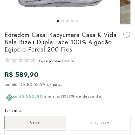
udo em Marcas
udo em Tapetes
 Top
de Prato & Copa
udo em Banho
tor de Colchão & Travesseiro
al de Cozinha
Edredom Casal Kacyumara Casa K Vida
l & Sobre-Lençol Avulso
órios
Bela Bizeli Dupla Face 100% Algodão
Egípcio Percal 200 Fios
ra & Manta para Cama
udo em Mesa & Cozinha
Seja o primeiro a avaliar
para Cama
R$ 589,90
de Edredom & Duvet
em até
10x R$ 58,99
s/ juros
ada
R$ 560,40
ou
à vista no PIX (
5% de desconto
)
tudo em Cama
Tamanho:
Casal
King Size