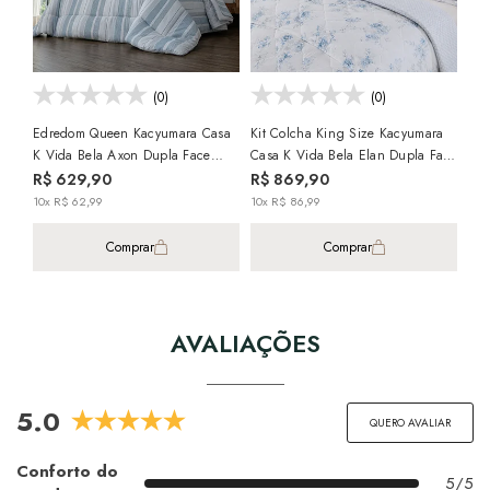
(0)
(0)
Edredom Queen Kacyumara Casa
Kit Colcha King Size Kacyumara
K Vida Bela Axon Dupla Face
Casa K Vida Bela Elan Dupla Face
100% Algodão Egípcio Percal 200
100% Algodão Egípcio Percal 200
R$ 629,90
R$ 869,90
Fios
Fios (3 Peças)
10x R$ 62,99
10x R$ 86,99
Comprar
Comprar
AVALIAÇÕES
5.0
QUERO AVALIAR
Conforto do
5/5