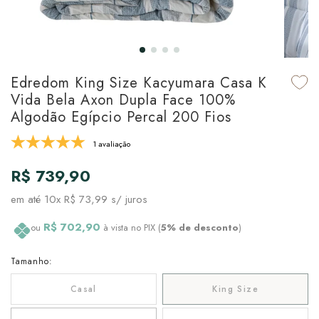
udo em Marcas
udo em Tapetes
 Top
de Prato & Copa
udo em Banho
tor de Colchão & Travesseiro
al de Cozinha
Edredom King Size Kacyumara Casa K
l & Sobre-Lençol Avulso
órios
Vida Bela Axon Dupla Face 100%
Algodão Egípcio Percal 200 Fios
ra & Manta para Cama
udo em Mesa & Cozinha
1 avaliação
para Cama
R$ 739,90
de Edredom & Duvet
em até
10x R$ 73,99
s/ juros
ada
R$ 702,90
ou
à vista no PIX (
5% de desconto
)
tudo em Cama
Tamanho:
Casal
King Size