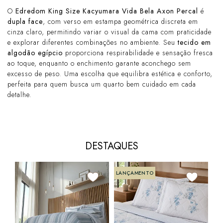
O
Edredom King Size Kacyumara Vida Bela Axon Percal
é
dupla face
, com verso em estampa geométrica discreta em
cinza claro, permitindo variar o visual da cama com praticidade
e explorar diferentes combinações no ambiente. Seu
tecido em
algodão egípcio
proporciona respirabilidade e sensação fresca
ao toque, enquanto o enchimento garante aconchego sem
excesso de peso. Uma escolha que equilibra estética e conforto,
perfeita para quem busca um quarto bem cuidado em cada
detalhe.
DESTAQUES
LANÇAMENTO
Edr
Vid
Alg
R$
10x