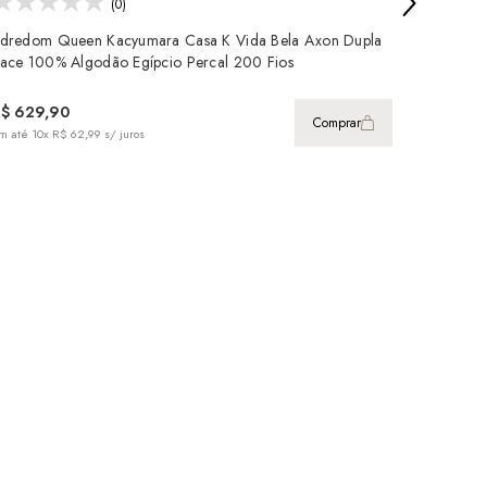
(0)
dredom Queen Kacyumara Casa K Vida Bela Axon Dupla
Edredom 
ace 100% Algodão Egípcio Percal 200 Fios
Face 100
R$ 629,90
R$ 629
Comprar
m até
10x R$ 62,99
s/ juros
em até
10x