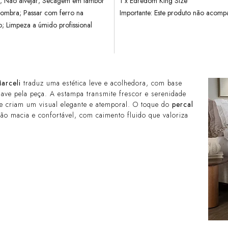
; Não alvejar; Secagem em tambor
1 x Edredom King Size
sombra; Passar com ferro na
Importante: Este produto não acompan
; Limpeza a úmido profissional
arceli
traduz uma estética leve e acolhedora, com base
uave pela peça. A estampa transmite frescor e serenidade
 criam um visual elegante e atemporal. O toque do
percal
o macia e confortável, com caimento fluido que valoriza