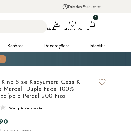
Dúvidas Frequentes
0
Minha conta
Favoritos
Sacola
Banho
Decoração
Infantil
King Size Kacyumara Casa K
a Marceli Dupla Face 100%
Egípcio Percal 200 Fios
Seja o primeiro a avaliar
,90
$ 73,99
s/ juros