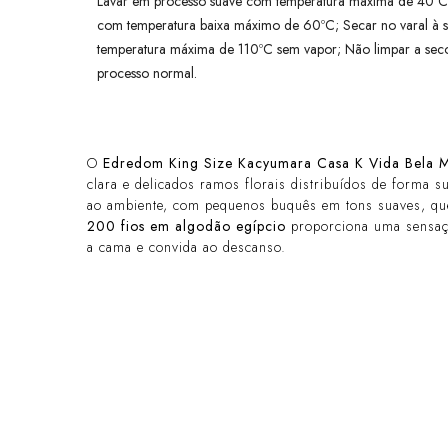
Lavar em processo suave com temperatura máxima de 40ºC
com temperatura baixa máximo de 60ºC; Secar no varal à 
temperatura máxima de 110ºC sem vapor; Não limpar a seco
processo normal.
O
Edredom King Size Kacyumara Casa K Vida Bela M
clara e delicados ramos florais distribuídos de forma s
ao ambiente, com pequenos buquês em tons suaves, que
200 fios em algodão egípcio
proporciona uma sensaçã
a cama e convida ao descanso.