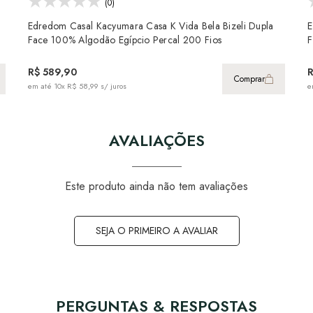
(0)
Edredom Casal Kacyumara Casa K Vida Bela Bizeli Dupla
E
Face 100% Algodão Egípcio Percal 200 Fios
F
R$ 589,90
Comprar
em até
10x R$ 58,99
s/ juros
e
AVALIAÇÕES
Este produto ainda não tem avaliações
SEJA O PRIMEIRO A AVALIAR
PERGUNTAS & RESPOSTAS