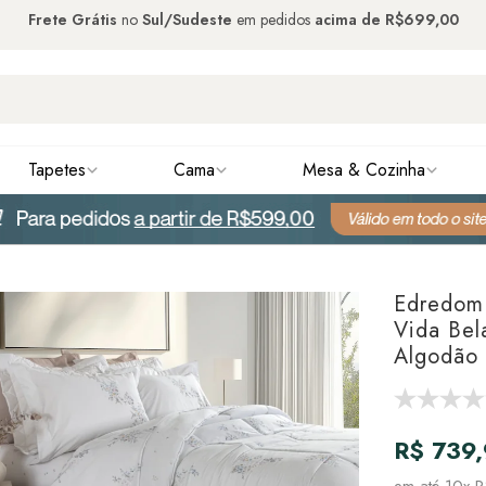
Frete Grátis
no
Sul/Sudeste
em pedidos
acima de
R$699,00
Tapetes
Cama
Mesa & Cozinha
Edredom 
Vida Bel
Algodão 
R$ 739
em até
10x R