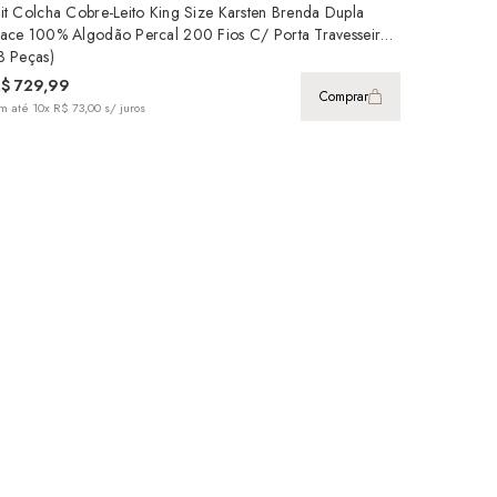
it Colcha Cobre-Leito King Size Karsten Brenda Dupla
ace 100% Algodão Percal 200 Fios C/ Porta Travesseiro
3 Peças)
R$ 729,99
Comprar
m até
10x R$ 73,00
s/ juros