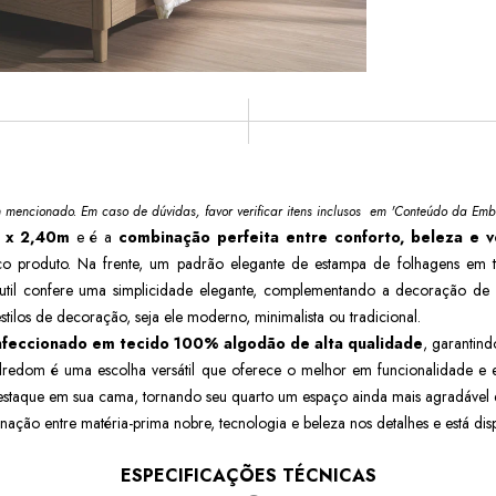
m mencionado. Em caso de dúvidas, favor verificar itens inclusos em 'Conteúdo da Emb
 x 2,40m
e é a
combinação perfeita entre conforto, beleza e v
co produto. Na frente, um padrão elegante de estampa de folhagens em
til confere uma simplicidade elegante, complementando a decoração de 
tilos de decoração, seja ele moderno, minimalista ou tradicional.
feccionado em tecido 100% algodão de alta qualidade
, garantin
edredom é uma escolha versátil que oferece o melhor em funcionalidade e es
estaque em sua cama, tornando seu quarto um espaço ainda mais agradável e
ação entre matéria-prima nobre, tecnologia e beleza nos detalhes e está dis
ESPECIFICAÇÕES TÉCNICAS