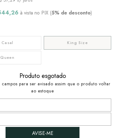
544,26
à vista no PIX (
5% de desconto
)
Casal
King Size
Queen
Produto esgotado
 campos para ser avisado assim que o produto voltar
ao estoque
AVISE-ME