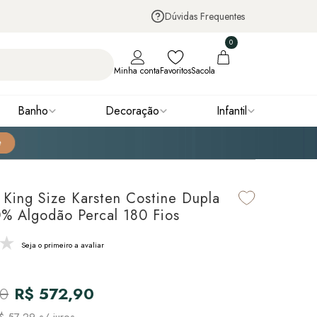
Dúvidas Frequentes
0
Minha conta
Favoritos
Sacola
Banho
Decoração
Infantil
King Size Karsten Costine Dupla
% Algodão Percal 180 Fios
Seja o primeiro a avaliar
90
R$ 572,90
$ 57,29
s/ juros