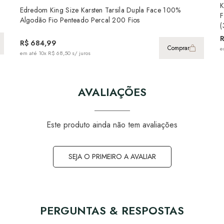
K
Edredom King Size Karsten Tarsila Dupla Face 100%
F
Algodão Fio Penteado Percal 200 Fios
(
R$ 684,99
Comprar
e
em até
10x R$ 68,50
s/ juros
AVALIAÇÕES
Este produto ainda não tem avaliações
SEJA O PRIMEIRO A AVALIAR
PERGUNTAS & RESPOSTAS