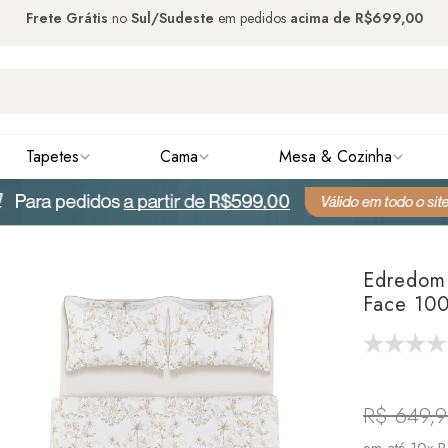
Frete Grátis
no
Sul/Sudeste
em pedidos
acima de
R$699,00
Tapetes
Cama
Mesa & Cozinha
Edredom 
Face 100
R$ 649,
em até
10x R