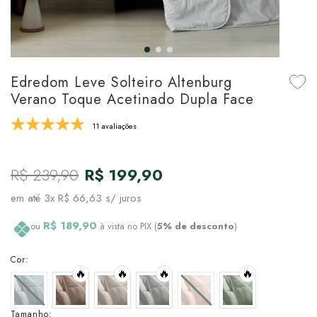
udo em Marcas
udo em Tapetes
 Top
de Prato & Copa
udo em Banho
tor de Colchão & Travesseiro
al de Cozinha
Edredom Leve Solteiro Altenburg
l & Sobre-Lençol Avulso
órios
Verano Toque Acetinado Dupla Face
ra & Manta para Cama
udo em Mesa & Cozinha
11 avaliações
para Cama
R$ 239,90
R$ 199,90
de Edredom & Duvet
em até
3x R$ 66,63
s/ juros
ada
R$ 189,90
ou
à vista no PIX (
5% de desconto
)
tudo em Cama
Cor:
🔥
🔥
🔥
🔥
Tamanho: