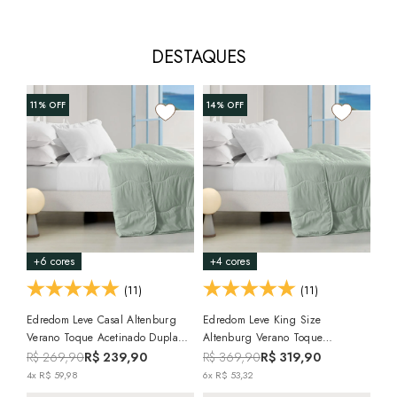
DESTAQUES
11%
OFF
14%
OFF
15
+6 cores
+4 cores
+6
(11)
(11)
Edredom Leve Casal Altenburg
Edredom Leve King Size
Edr
Verano Toque Acetinado Dupla
Altenburg Verano Toque
Ver
Face
Acetinado Dupla Face
Fac
R$ 269,90
R$ 239,90
R$ 369,90
R$ 319,90
R$
4x R$ 59,98
6x R$ 53,32
5x 