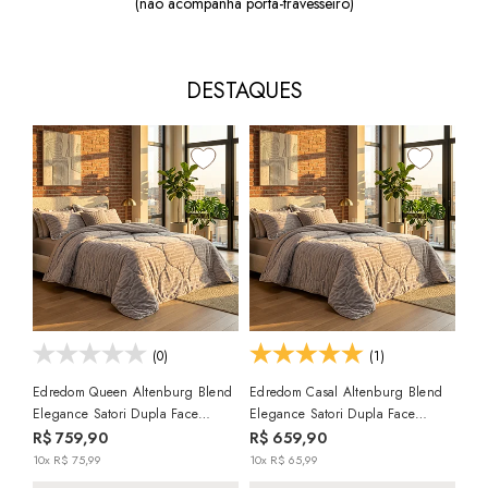
(não acompanha porta-travesseiro)
DESTAQUES
3%
(0)
(1)
Edredom Queen Altenburg Blend
Edredom Casal Altenburg Blend
Edr
Elegance Satori Dupla Face
Elegance Satori Dupla Face
Ble
Texturizado Fleece
Texturizado Fleece
Tex
R$ 759,90
R$ 659,90
R$
10x R$ 75,99
10x R$ 65,99
10x