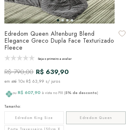
udo em Marcas
udo em Tapetes
 Top
de Prato & Copa
udo em Banho
tor de Colchão & Travesseiro
al de Cozinha
Edredom Queen Altenburg Blend
l & Sobre-Lençol Avulso
órios
Elegance Greco Dupla Face Texturizado
Fleece
ra & Manta para Cama
udo em Mesa & Cozinha
Seja o primeiro a avaliar
para Cama
R$ 790,00
R$ 639,90
de Edredom & Duvet
em até
10x R$ 63,99
s/ juros
ada
R$ 607,90
ou
à vista no PIX (
5% de desconto
)
tudo em Cama
Tamanho:
Edredom King Size
Edredom Queen
Porta Travesseiro (50cm X