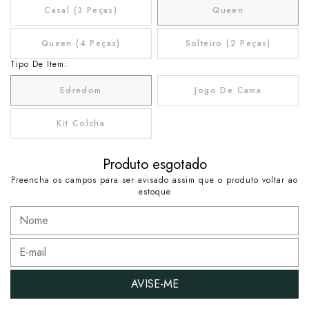
Casal (3 Peças)
Queen
Queen (4 Peças)
Solteiro (2 Peças)
Tipo De Item:
Edredom
Jogo De Cama
Kit Colcha
Produto esgotado
Preencha os campos para ser avisado assim que o produto voltar ao
estoque
AVISE-ME