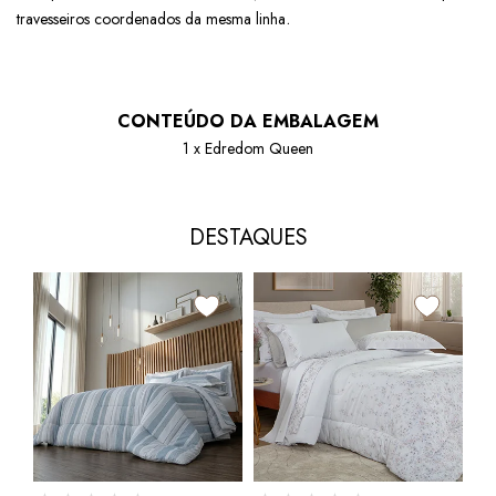
.
travesseiros coordenados da mesma linha
CONTEÚDO DA EMBALAGEM
1 x Edredom Queen
DESTAQUES
Edr
Dup
Pen
R$
10x