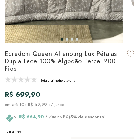
udo em Marcas
udo em Tapetes
 Top
de Prato & Copa
udo em Banho
tor de Colchão & Travesseiro
al de Cozinha
l & Sobre-Lençol Avulso
órios
ra & Manta para Cama
udo em Mesa & Cozinha
Edredom Queen Altenburg Lux Pétalas
Dupla Face 100% Algodão Percal 200
para Cama
Fios
de Edredom & Duvet
Seja o primeiro a avaliar
R$ 699,90
ada
em até
10x R$ 69,99
s/ juros
tudo em Cama
R$ 664,90
ou
à vista no PIX (
5% de desconto
)
Tamanho: