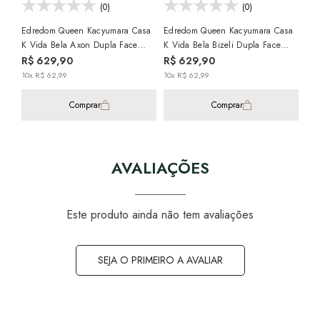
(0)
(0)
Edredom Queen Kacyumara Casa
Edredom Queen Kacyumara Casa
K Vida Bela Axon Dupla Face
K Vida Bela Bizeli Dupla Face
100% Algodão Egípcio Percal 200
100% Algodão Egípcio Percal 200
R$ 629,90
R$ 629,90
Fios
Fios
10x R$ 62,99
10x R$ 62,99
Comprar
Comprar
AVALIAÇÕES
Este produto ainda não tem avaliações
SEJA O PRIMEIRO A AVALIAR