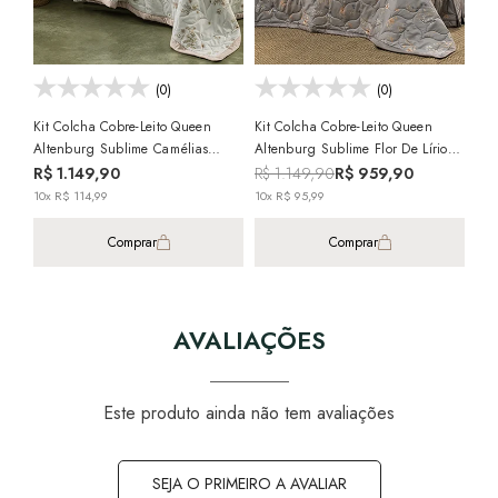
(0)
(0)
Kit Colcha Cobre-Leito Queen
Kit Colcha Cobre-Leito Queen
Altenburg Sublime Camélias
Altenburg Sublime Flor De Lírio
Dupla Face 100% Algodão Cetim
Dupla Face 100% Algodão Cetim
R$ 1.149,90
R$ 1.149,90
R$ 959,90
300 Fios (3 Peças)
300 Fios (3 Peças)
10x R$ 114,99
10x R$ 95,99
Comprar
Comprar
AVALIAÇÕES
Este produto ainda não tem avaliações
SEJA O PRIMEIRO A AVALIAR