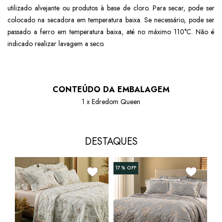
utilizado alvejante ou produtos à base de cloro. Para secar, pode ser
colocado na secadora em temperatura baixa. Se necessário, pode ser
passado a ferro em temperatura baixa, até no máximo 110°C. Não é
indicado realizar lavagem a seco.
CONTEÚDO DA EMBALAGEM
1 x Edredom Queen
DESTAQUES
17%
OFF
17
Kit
Alt
Dup
R$ 
300
10x