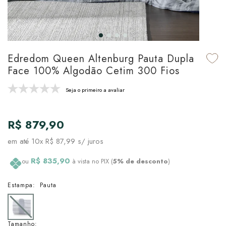
udo em Marcas
udo em Tapetes
 Top
de Prato & Copa
udo em Banho
tor de Colchão & Travesseiro
al de Cozinha
Edredom Queen Altenburg Pauta Dupla
l & Sobre-Lençol Avulso
órios
Face 100% Algodão Cetim 300 Fios
ra & Manta para Cama
udo em Mesa & Cozinha
Seja o primeiro a avaliar
para Cama
R$ 879,90
de Edredom & Duvet
em até
10x R$ 87,99
s/ juros
ada
R$ 835,90
ou
à vista no PIX (
5% de desconto
)
tudo em Cama
Estampa:
Pauta
Tamanho: