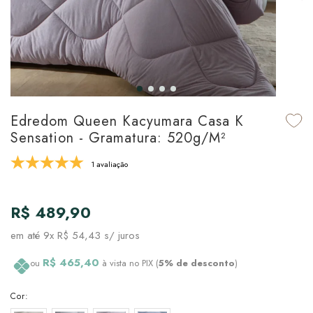
udo em Marcas
udo em Tapetes
 Top
de Prato & Copa
udo em Banho
tor de Colchão & Travesseiro
al de Cozinha
l & Sobre-Lençol Avulso
órios
ra & Manta para Cama
udo em Mesa & Cozinha
Edredom Queen Kacyumara Casa K
Sensation - Gramatura: 520g/m²
para Cama
1 avaliação
de Edredom & Duvet
R$ 489,90
ada
em até
9x R$ 54,43
s/ juros
tudo em Cama
R$ 465,40
ou
à vista no PIX (
5% de desconto
)
Cor: