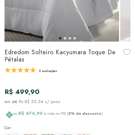
udo em Marcas
udo em Tapetes
 Top
de Prato & Copa
udo em Banho
tor de Colchão & Travesseiro
al de Cozinha
l & Sobre-Lençol Avulso
órios
ra & Manta para Cama
udo em Mesa & Cozinha
Edredom Solteiro Kacyumara Toque De
Pétalas
para Cama
9 avaliações
de Edredom & Duvet
R$ 499,90
ada
em até
9x R$ 55,54
s/ juros
tudo em Cama
R$ 474,90
ou
à vista no PIX (
5% de desconto
)
Cor: