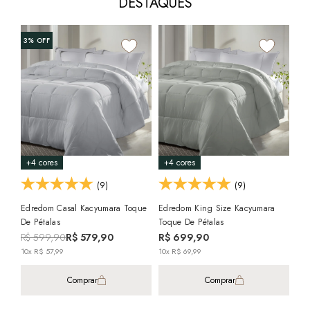
DESTAQUES
3%
OFF
+4 cores
+4 cores
+4
(9)
(9)
Edredom Casal Kacyumara Toque
Edredom King Size Kacyumara
Edr
De Pétalas
Toque De Pétalas
De 
R$ 599,90
R$ 579,90
R$ 699,90
R$
10x R$ 57,99
10x R$ 69,99
10x
Comprar
Comprar