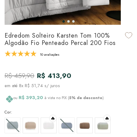
udo em Marcas
udo em Tapetes
 Top
de Prato & Copa
udo em Banho
tor de Colchão & Travesseiro
al de Cozinha
Edredom Solteiro Karsten Tom 100%
l & Sobre-Lençol Avulso
órios
Algodão Fio Penteado Percal 200 Fios
ra & Manta para Cama
udo em Mesa & Cozinha
10 avaliações
para Cama
R$ 459,90
R$ 413,90
de Edredom & Duvet
em até
8x R$ 51,74
s/ juros
ada
R$ 393,20
ou
à vista no PIX (
5% de desconto
)
tudo em Cama
Cor:
🔥
🔥