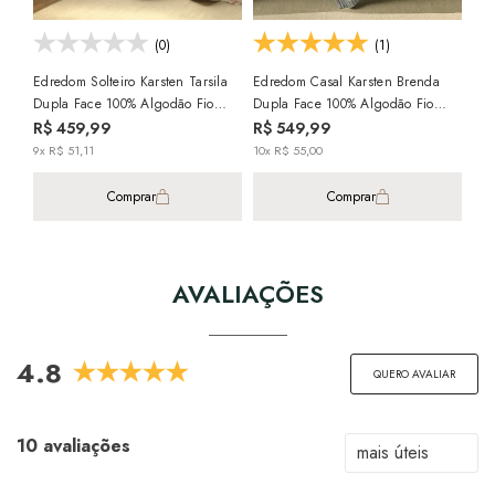
(0)
(1)
Edredom Solteiro Karsten Tarsila
Edredom Casal Karsten Brenda
Dupla Face 100% Algodão Fio
Dupla Face 100% Algodão Fio
Penteado Percal 200 Fios
Penteado Percal 200 Fios
R$ 459,99
R$ 549,99
9x R$ 51,11
10x R$ 55,00
Comprar
Comprar
AVALIAÇÕES
4.8
QUERO AVALIAR
10 avaliações