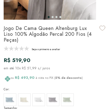
udo em Marcas
udo em Tapetes
 Top
de Prato & Copa
udo em Banho
tor de Colchão & Travesseiro
al de Cozinha
Jogo De Cama Queen Altenburg Lux
l & Sobre-Lençol Avulso
órios
Liso 100% Algodão Percal 200 Fios (4
Peças)
ra & Manta para Cama
udo em Mesa & Cozinha
Seja o primeiro a avaliar
para Cama
R$ 519,90
de Edredom & Duvet
em até
10x R$ 51,99
s/ juros
ada
R$ 493,90
ou
à vista no PIX (
5% de desconto
)
tudo em Cama
Cor:
Tamanho: