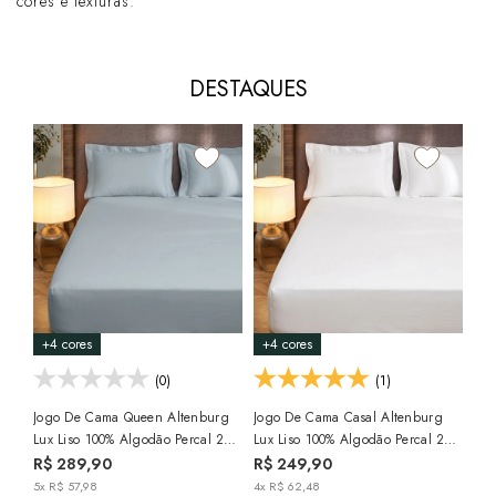
cores e texturas.
DESTAQUES
+4 cores
+4 cores
+5
(0)
(1)
Jogo De Cama Queen Altenburg
Jogo De Cama Casal Altenburg
Jog
Lux Liso 100% Algodão Percal 200
Lux Liso 100% Algodão Percal 200
Lux
Fios (3 Peças)
Fios (3 Peças)
Fio
R$ 289,90
R$ 249,90
R$
5x R$ 57,98
4x R$ 62,48
8x 