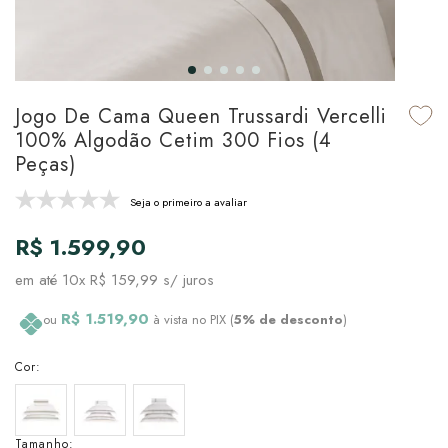
udo em Marcas
udo em Tapetes
 Top
de Prato & Copa
udo em Banho
tor de Colchão & Travesseiro
al de Cozinha
Jogo De Cama Queen Trussardi Vercelli
l & Sobre-Lençol Avulso
órios
100% Algodão Cetim 300 Fios (4
Peças)
ra & Manta para Cama
udo em Mesa & Cozinha
Seja o primeiro a avaliar
para Cama
R$ 1.599,90
de Edredom & Duvet
em até
10x R$ 159,99
s/ juros
ada
R$ 1.519,90
ou
à vista no PIX (
5% de desconto
)
tudo em Cama
Cor:
Tamanho: