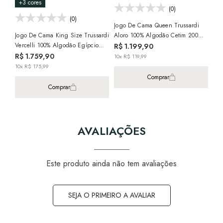
+3 cores
+4
(0)
(0)
Jogo De Cama Queen Trussardi
Jogo De Cama King Size Trussardi
Aloro 100% Algodão Cetim 200
Jog
Vercelli 100% Algodão Egípcio
Fios (4 Peças)
Gal
R$ 1.199,90
Cetim 300 Fios (4 Peças)
Cet
R$ 1.759,90
R$
10x R$ 119,99
10x R$ 175,99
10x
Comprar
Comprar
AVALIAÇÕES
Este produto ainda não tem avaliações
SEJA O PRIMEIRO A AVALIAR