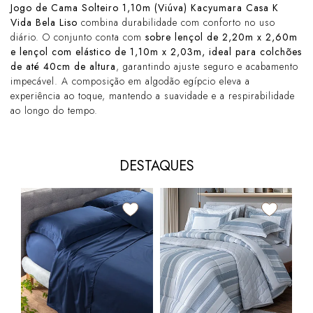
Jogo de Cama Solteiro 1,10m (Viúva) Kacyumara Casa K
Vida Bela Liso
combina durabilidade com conforto no uso
diário. O conjunto conta com
sobre lençol de 2,20m x 2,60m
e lençol com elástico de 1,10m x 2,03m, ideal para colchões
de até 40cm de altura
, garantindo ajuste seguro e acabamento
impecável. A composição em algodão egípcio eleva a
experiência ao toque, mantendo a suavidade e a respirabilidade
ao longo do tempo.
DESTAQUES
Jog
(Vi
Bel
R$
Per
8x 