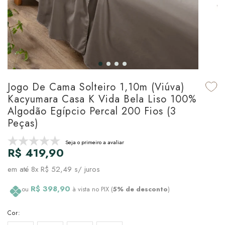
udo em Marcas
udo em Tapetes
 Top
de Prato & Copa
udo em Banho
tor de Colchão & Travesseiro
al de Cozinha
l & Sobre-Lençol Avulso
órios
ra & Manta para Cama
udo em Mesa & Cozinha
Jogo De Cama Solteiro 1,10m (Viúva)
Kacyumara Casa K Vida Bela Liso 100%
para Cama
Algodão Egípcio Percal 200 Fios (3
Peças)
de Edredom & Duvet
Seja o primeiro a avaliar
R$ 419,90
ada
em até
8x R$ 52,49
s/ juros
tudo em Cama
R$ 398,90
ou
à vista no PIX (
5% de desconto
)
Cor: