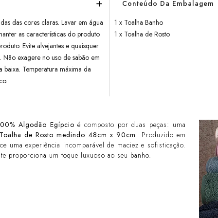
Conteúdo Da Embalagem
adas das cores claras. Lavar em água
1 x Toalha Banho
nter as características do produto
1 x Toalha de Rosto
oduto. Evite alvejantes e quaisquer
os. Não exagere no uso de sabão em
a baixa. Temperatura máxima da
co.
100% Algodão Egípcio
é composto por duas peças: uma
Toalha de Rosto medindo 48cm x 90cm
. Produzido em
ece uma experiência incomparável de maciez e sofisticação.
ante proporciona um toque luxuoso ao seu banho.