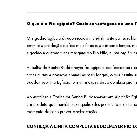
O que é o Fio egípcio? Quais as vantagens de uma 
O algodão egípcio é reconhecido mundialmente por suas fibr
permite a produção de fios mais finos e, ao mesmo tempo, ma
algodão é cultivado nas margens do Rio Nilo, numa região de so
A toalha de Banho Buddemeyer fio egípcio, confeccionada co
fibras curtas e preserva apenas as mais longas, o que result
Buddemeyer Fio Egípcio tem uma capacidade de absorção mui
Ao escolher a Toalha de Banho Buddemeyer em Algodão Egípc
um produto que mantém suas qualidades por muito mais temp
momento de puro prazer e sofisticação.
CONHEÇA A LINHA COMPLETA BUDDEMEYER FIO E