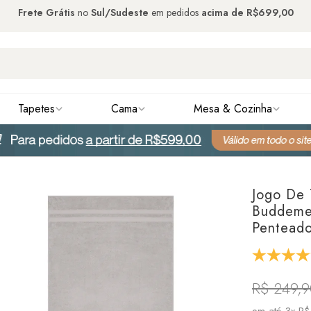
Frete Grátis
no
Sul/Sudeste
em pedidos
acima de
R$699,00
Tapetes
Cama
Mesa & Cozinha
Jogo De 
Buddeme
Penteado
R$ 249,
em até
3x R$