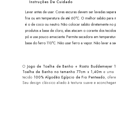
Instruções De Cuidado
Lavar antes de usar. Cores escuras devem ser lavadas separ
fria ou em temperatura de até 60°C. O melhor sabão para ma
é o de coco ou neutro. Não colocar sabão diretamente no pr
produtos a base de cloro, eles atacam o corante dos tecid
pó e use pouco amaciante. Permite secadora em temperatur
base do ferro 110°C. Não usar ferro a vapor. Não lavar a se
O
Jogo de Toalha de Banho + Rosto Buddemeyer 
Toalha de Banho no tamanho 77cm x 1,40m
e uma
tecido
100% Algodão Egípcio de Fio Penteado
, ofer
Seu design clássico aliado à textura suave e aconcheg