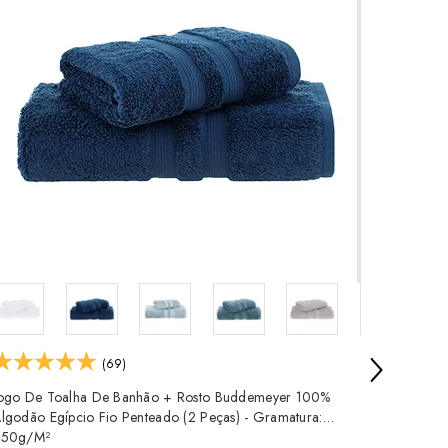
(69)
ogo De Toalha De Banhão + Rosto Buddemeyer 100%
Jogo De
lgodão Egípcio Fio Penteado (2 Peças) - Gramatura:
Egípcio 
550g/m²