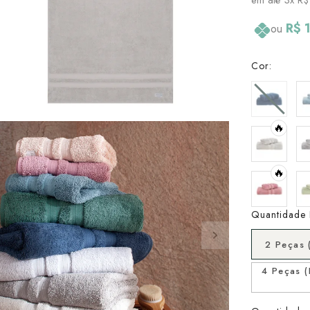
R$ 
ou
Cor:
🔥
🔥
Quantidade 
2 Peças 
4 Peças 