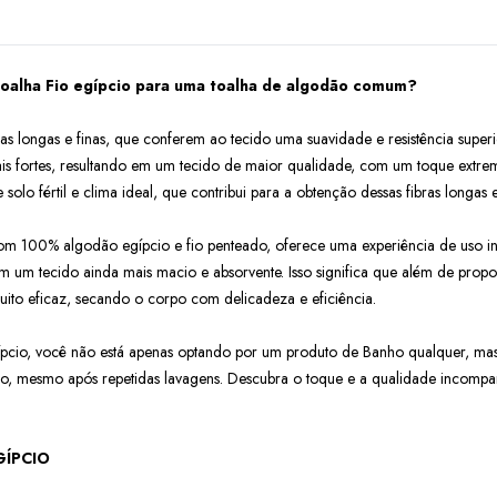
Toalha Fio egípcio para uma toalha de algodão comum?
as longas e finas, que conferem ao tecido uma suavidade e resistência sup
is fortes, resultando em um tecido de maior qualidade, com um toque extrem
lo fértil e clima ideal, que contribui para a obtenção dessas fibras longas e
m 100% algodão egípcio e fio penteado, oferece uma experiência de uso in
a em um tecido ainda mais macio e absorvente. Isso significa que além de pro
to eficaz, secando o corpo com delicadeza e eficiência.
io, você não está apenas optando por um produto de Banho qualquer, mas p
o, mesmo após repetidas lavagens. Descubra o toque e a qualidade incompa
GÍPCIO