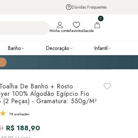
Dúvidas Frequentes
0
Minha conta
Favoritos
Sacola
Banho
Decoração
Infantil
Toalha De Banho + Rosto
yer 100% Algodão Egípcio Fio
 (2 Peças) - Gramatura: 550g/m²
78 avaliações
90
R$ 188,90
 62,97
s/ juros