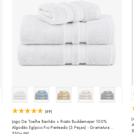
(69)
J
Jogo De Toalha Banhão + Rosto Buddemeyer 100%
A
Algodão Egípcio Fio Penteado (3 Peças) - Gramatura:
550g/m²