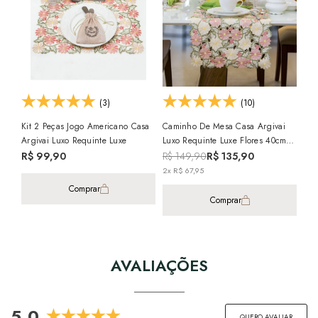
(3)
(10)
Kit 2 Peças Jogo Americano Casa
Caminho De Mesa Casa Argivai
Kit
Argivai Luxo Requinte Luxe
Luxo Requinte Luxe Flores 40cm X
Doh
1,40m
R$ 99,90
R$ 149,90
R$ 135,90
R$
2x R$ 67,95
Comprar
Comprar
AVALIAÇÕES
5.0
QUERO AVALIAR