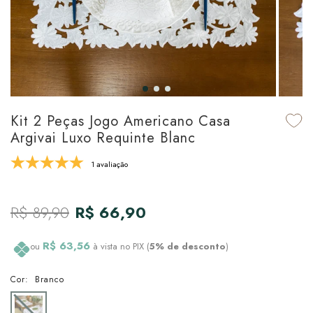
udo em Marcas
udo em Tapetes
 Top
de Prato & Copa
udo em Banho
tor de Colchão & Travesseiro
al de Cozinha
l & Sobre-Lençol Avulso
órios
ra & Manta para Cama
udo em Mesa & Cozinha
Kit 2 Peças Jogo Americano Casa
Argivai Luxo Requinte Blanc
para Cama
1 avaliação
de Edredom & Duvet
R$ 89,90
R$ 66,90
ada
tudo em Cama
R$ 63,56
ou
à vista no PIX (
5% de desconto
)
Cor:
Branco