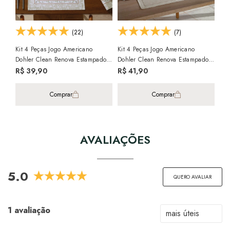
(22)
(7)
Kit 4 Peças Jogo Americano
Kit 4 Peças Jogo Americano
Kit
Dohler Clean Renova Estampado
Dohler Clean Renova Estampado
Doh
Digital Adele
Digital Botânica Flores
Dig
R$ 39,90
R$ 41,90
R$
Comprar
Comprar
AVALIAÇÕES
5.0
QUERO AVALIAR
1 avaliação