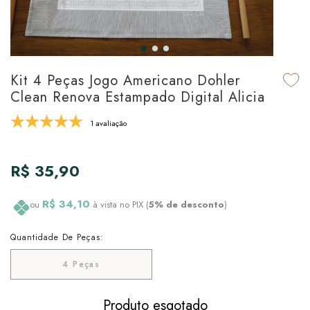
udo em Marcas
udo em Tapetes
 Top
de Prato & Copa
udo em Banho
tor de Colchão & Travesseiro
al de Cozinha
Kit 4 Peças Jogo Americano Dohler
l & Sobre-Lençol Avulso
órios
Clean Renova Estampado Digital Alicia
ra & Manta para Cama
udo em Mesa & Cozinha
1 avaliação
para Cama
R$ 35,90
de Edredom & Duvet
R$ 34,10
ou
à vista no PIX (
5% de desconto
)
ada
Quantidade De Peças:
tudo em Cama
4 Peças
Produto esgotado