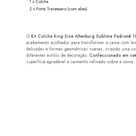
1 x Colcha
2 x Porta Travesseiro (com abas)
O
Kit Colcha King Size Altenburg Sublime Padronê
acabamento acolhedor para transformar a cama com leve
delicadas e formas geométricas suaves, criando uma co
diferentes estilos de decoração.
Confeccionado em
ce
superfície agradável e caimento refinado sobre a cama.