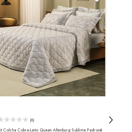
Kit Cobr
100% Alg
Travesse
R$ 899
em até
10x
(0)
it Colcha Cobre-Leito Queen Altenburg Sublime Padronê