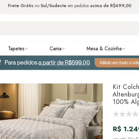
Frete Grátis
no
Sul/Sudeste
em pedidos
acima de
R$699,00
Tapetes
Cama
Mesa & Cozinha
Kit Colc
Altenbur
100% Alg
R$ 1.24
em até
10x R