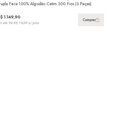
upla Face 100% Algodão Cetim 300 Fios (3 Peças)
$ 1.149,90
Comprar
m até
10x R$ 114,99
s/ juros