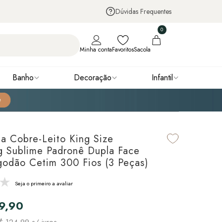
Dúvidas Frequentes
0
Minha conta
Favoritos
Sacola
Banho
Decoração
Infantil
ha Cobre-Leito King Size
g Sublime Padronê Dupla Face
odão Cetim 300 Fios (3 Peças)
Seja o primeiro a avaliar
9,90
$ 124,99
s/ juros