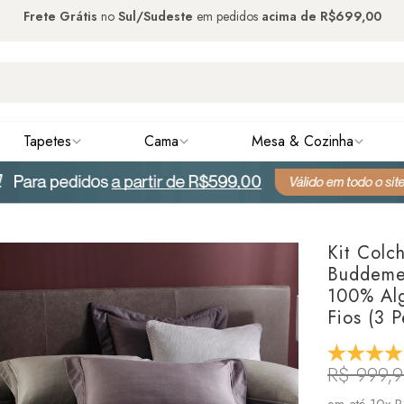
Frete Grátis
no
Sul/Sudeste
em pedidos
acima de
R$699,00
Tapetes
Cama
Mesa & Cozinha
Kit Colc
Buddemey
100% Al
Fios (3 P
R$ 999,
em até
10x R