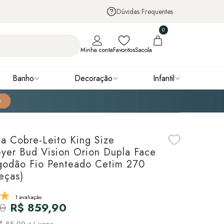
Dúvidas Frequentes
0
Minha conta
Favoritos
Sacola
Banho
Decoração
Infantil
ha Cobre-Leito King Size
er Bud Vision Orion Dupla Face
godão Fio Penteado Cetim 270
eças)
1 avaliação
90
R$ 859,90
$ 85,99
s/ juros