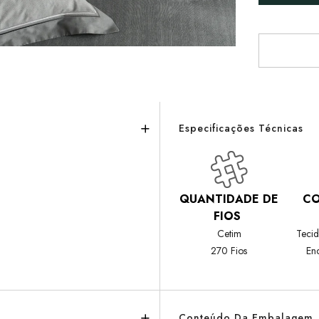
Especificações Técnicas
QUANTIDADE DE
C
FIOS
Cetim
Teci
270 Fios
En
Conteúdo Da Embalagem