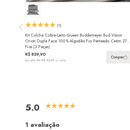
(1)
Kit Colcha Cobre-Leito Queen Buddemeyer Bud Vision
Orion Dupla Face 100% Algodão Fio Penteado Cetim 270
Fios (3 Peças)
R$ 859,90
Comprar
em até
10x R$ 85,99
s/ juros
5.0
1 avaliação