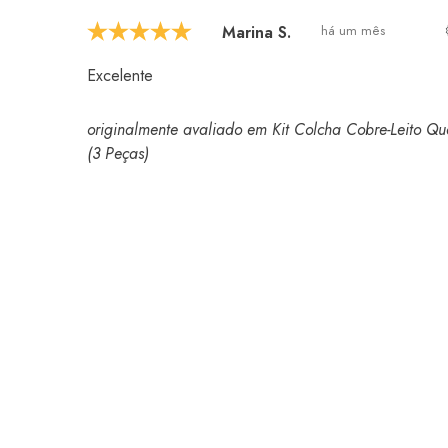
Marina S.
há um mês
Excelente
originalmente avaliado em Kit Colcha Cobre-Leito 
(3 Peças)