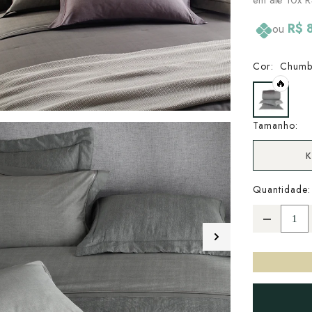
R$ 
ou
Cor:
Chumb
🔥
Tamanho:
K
Quantidade: