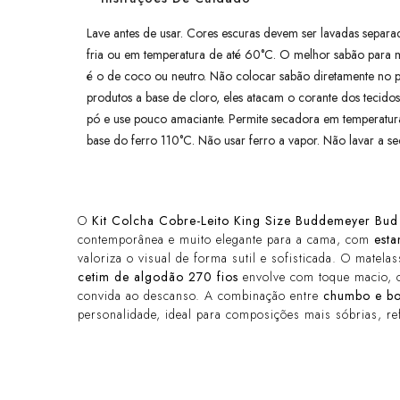
Lave antes de usar. Cores escuras devem ser lavadas separa
fria ou em temperatura de até 60°C. O melhor sabão para ma
é o de coco ou neutro. Não colocar sabão diretamente no pr
produtos a base de cloro, eles atacam o corante dos tecid
pó e use pouco amaciante. Permite secadora em temperatur
base do ferro 110°C. Não usar ferro a vapor. Não lavar a s
O
Kit Colcha Cobre-Leito King Size Buddemeyer Bud
contemporânea e muito elegante para a cama, com
est
valoriza o visual de forma sutil e sofisticada. O matela
cetim de algodão 270 fios
envolve com toque macio, 
convida ao descanso. A combinação entre
chumbo e b
personalidade, ideal para composições mais sóbrias, re